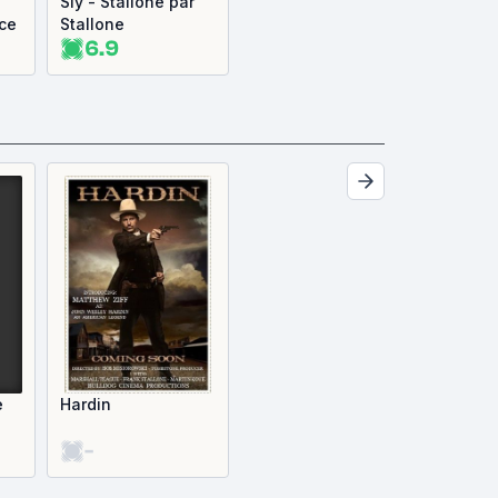
Sly - Stallone par
ce
Stallone
6.9
e
Hardin
-