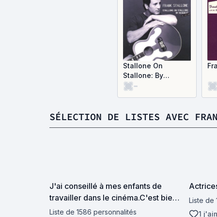
Stallone On
Fr
Stallone: By
-
Request (The
Movies)
SÉLECTION DE LISTES AVEC FRA
J'ai conseillé à mes enfants de
Actrices
travailler dans le cinéma.C'est bien
Liste de
payé et on est nourri à midi
Liste de 1586 personnalités
1 j'a