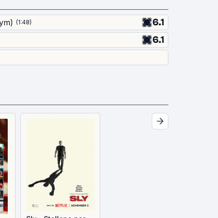
6.1
Gym)
(
1:48
)
6.1