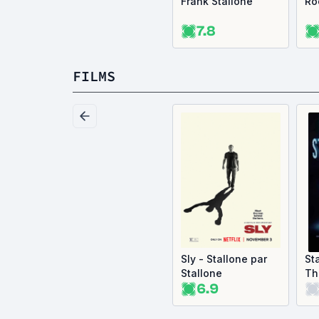
Frank Stallone
Ro
7.8
FILMS
Sly - Stallone par
St
Stallone
Th
6.9