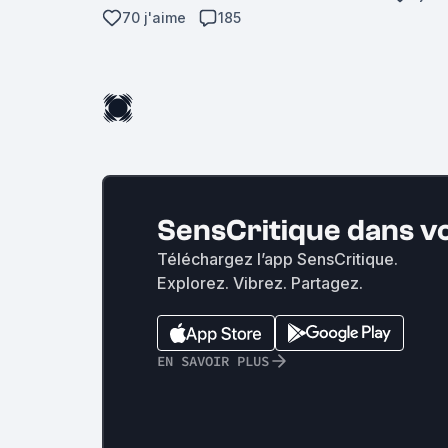
70 j'aime
185
SensCritique dans v
Téléchargez l’app SensCritique.
Explorez. Vibrez. Partagez.
EN SAVOIR PLUS