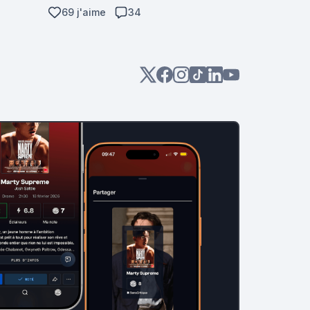
69 j'aime
34