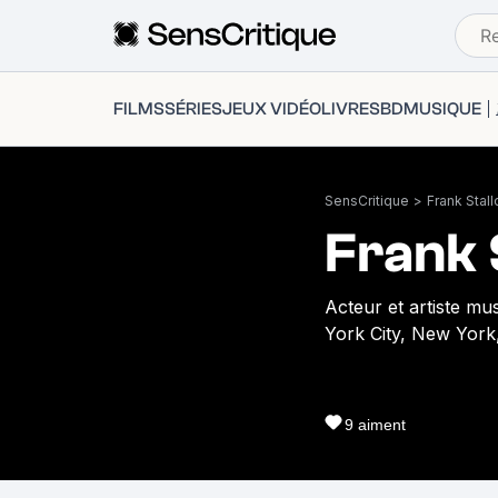
FILMS
SÉRIES
JEUX VIDÉO
LIVRES
BD
MUSIQUE
SensCritique
>
Frank Stal
Frank 
Acteur et artiste mus
York City, New York
9
aiment