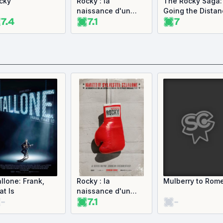
cky
Rocky : la
The Rocky Saga:
naissance d'un
Going the Distan
7.4
7.1
7
classique
allone: Frank,
Rocky : la
Mulberry to Rom
at Is
naissance d'un
-
7.1
-
classique