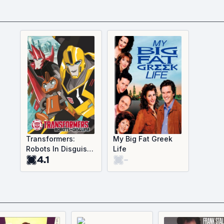
Transformers:
My Big Fat Greek
Robots In Disguise
Life
4.1
-
(2015)