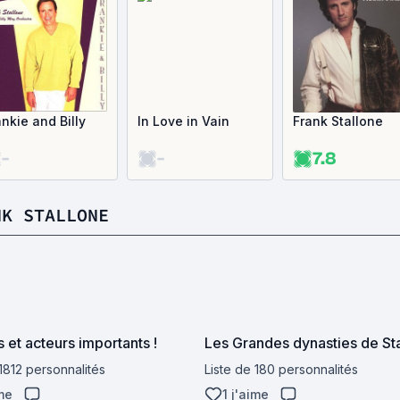
ankie and Billy
In Love in Vain
Frank Stallone
-
-
7.8
NK STALLONE
 et acteurs importants !
Les Grandes dynasties de St
 1812 personnalités
Liste de 180 personnalités
ime
1 j'aime