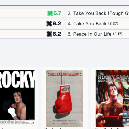
6.7
2
.
Take You Back (Tough 
6.2
4
.
Take You Back
(
3:37
)
6.2
6
.
Peace In Our Life
(
3:17
)