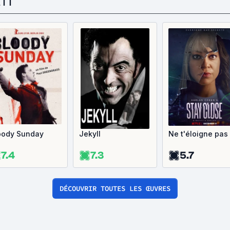
ITT
oody Sunday
Jekyll
Ne t'éloigne pas
7.4
7.3
5.7
DÉCOUVRIR TOUTES LES ŒUVRES