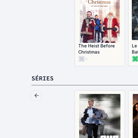
The Heist Before
Le
Christmas
Ba
-
Ar
lo
SÉRIES