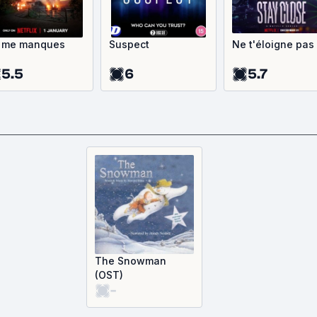
 me manques
Suspect
Ne t'éloigne pas
5.5
6
5.7
The Snowman
(OST)
-