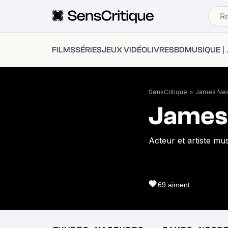
FILMS
SÉRIES
JEUX VIDÉO
LIVRES
BD
MUSIQUE
SensCritique
>
James Nes
James 
Acteur et artiste mus
69
aiment