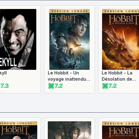
kyll
Le Hobbit - Un
Le Hobbit - La
voyage inattendu :
Désolation de
7.3
7.2
7.2
Version longue
Smaug : Version
longue