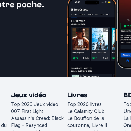
otre poche.
Jeux vidéo
Livres
B
Top 2026 Jeux vidéo
Top 2026 livres
To
007 First Light
Le Calamity Club
Une
Assassin's Creed: Black
Le Bouffon de la
La 
 du
Flag - Resynced
couronne, Livre II
One