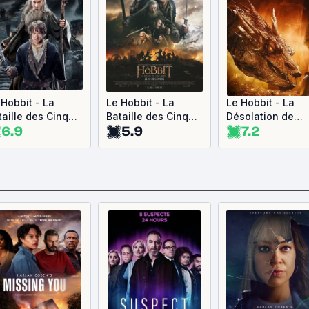
 Hobbit - La
Le Hobbit - La
Le Hobbit - La
taille des Cinq
Bataille des Cinq
Désolation de
6.9
5.9
7.2
mées : Version
Armées
Smaug : Version
ngue
longue