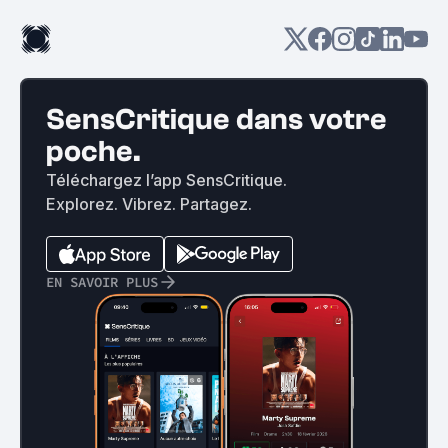
SensCritique dans votre
poche.
Téléchargez l’app SensCritique.
Explorez. Vibrez. Partagez.
EN SAVOIR PLUS