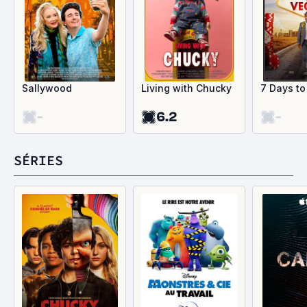
Sallywood
Living with Chucky
7 Days t
-
6.2
-
SÉRIES