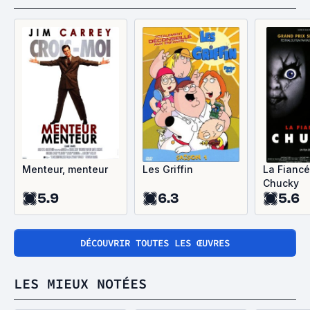
Menteur, menteur
Les Griffin
La Fianc
Chucky
5.9
6.3
5.6
DÉCOUVRIR TOUTES LES ŒUVRES
LES MIEUX NOTÉES