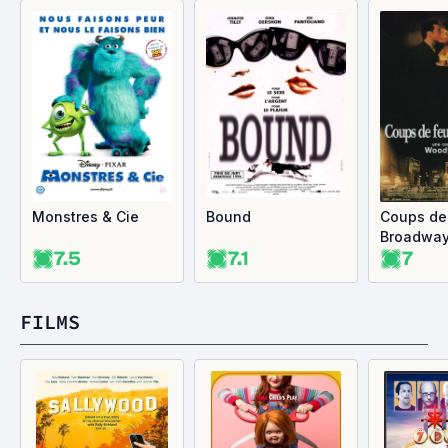
Monstres & Cie
Bound
Coups de
Broadwa
7.5
7.1
7
FILMS