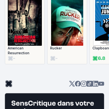
American
Rucker
Clapboar
Resurrection
-
-
6.8
SensCritique dans votre