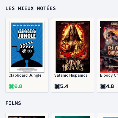
LES MIEUX NOTÉES
Clapboard Jungle
Satanic Hispanics
Bloody C
6.8
5.4
4.8
FILMS