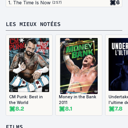
6
1
.
The Time Is Now
(
2:57
)
LES MIEUX NOTÉES
CM Punk: Best in
Money in the Bank
Undertake
the World
2011
l'ultime d
8.2
8.1
7.8
FILMS