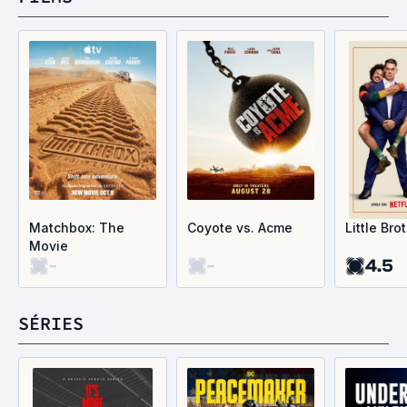
Matchbox: The
Coyote vs. Acme
Little Bro
Movie
-
-
4.5
SÉRIES