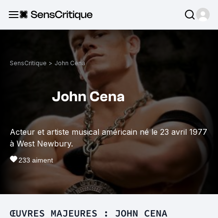
SensCritique
>
John Cena
John Cena
Acteur et artiste musical américain né le 23 avril 1977
à West Newbury.
233
aiment
ŒUVRES MAJEURES : JOHN CENA