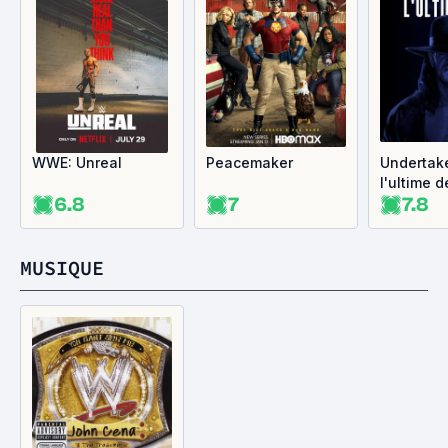
WWE: Unreal
Peacemaker
Undertake
l'ultime d
6.8
7
7.8
MUSIQUE