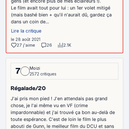
gens (et encore plus de mes éclaireurs !).
Le film avait tout pour lui : un 1er volet mitigé
(mais bashé bien + qu'il n'aurait dû, gardez ça
dans un coin de...
Lire la critique
le 28 août 2021
27 j'aime
26
2.1K
Moizi
7
2572 critiques
Régalade/20
J'ai pris mon pied ! J'en attendais pas grand
chose, je l'ai même vu en VF (crime
impardonnable) et j'ai trouvé ça bon au-delà de
toute espérance. C'est de loin le film le plus
abouti de Gunn, le meilleur film du DCU et sans