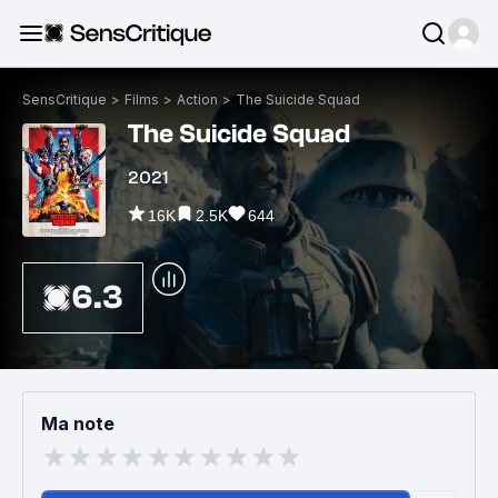
SensCritique
>
Films
>
Action
>
The Suicide Squad
The Suicide Squad
2021
16K
2.5K
644
6.3
Ma note