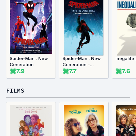
Spider-Man : New
Spider-Man : New
Inégalité
Generation
Generation -
7.9
7.7
7.6
Version Alternative
FILMS