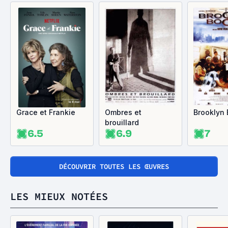
Grace et Frankie
Ombres et
Brooklyn
brouillard
6.5
6.9
7
DÉCOUVRIR TOUTES LES ŒUVRES
LES MIEUX NOTÉES