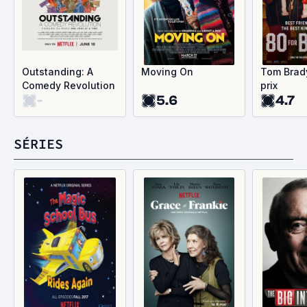
Outstanding: A
Moving On
Tom Brady
Comedy Revolution
prix
-
5.6
4.7
SÉRIES