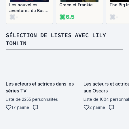
Les nouvelles
Grace et Frankie
The Big I
aventures du Bus
-
6.5
-
Magique
SÉLECTION DE LISTES AVEC LILY
TOMLIN
Les acteurs et actrices dans les 
Les acteurs et actri
séries TV
aux Oscars
Liste de 2255 personnalités
Liste de 1004 personnal
17 j'aime
2 j'aime