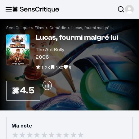
SensCritique
>
Films
>
Comédie
>
Lucas, fourmi malgré lui
Lucas, fourmi malgré lui
The Ant Bully
2006
1.2K
130
9
4.5
Ma note