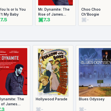
You Is or Is You
Mr. Dynamite: The
Choo Choo
n't My Baby
Rise of James
Ch'Boogie
7.5
7.3
-
Brown
Dynamite: The
Hollywood Parade
Blues Odyssey
e of James
7.3
-
-
wn