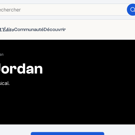
L'Édito
Communauté
Découvrir
an
Jordan
ical.