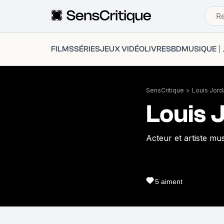
FILMS
SÉRIES
JEUX VIDÉO
LIVRES
BD
MUSIQUE
SensCritique
>
Louis Jord
Louis 
Acteur et artiste mus
5
aiment