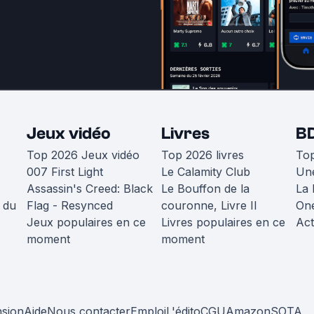
Jeux vidéo
Livres
B
Top 2026 Jeux vidéo
Top 2026 livres
To
007 First Light
Le Calamity Club
Une
Assassin's Creed: Black
Le Bouffon de la
La 
 du
Flag - Resynced
couronne, Livre II
One
Jeux populaires en ce
Livres populaires en ce
Act
moment
moment
nsion
Aide
Nous contacter
Emploi
L'édito
CGU
Amazon
SOTA