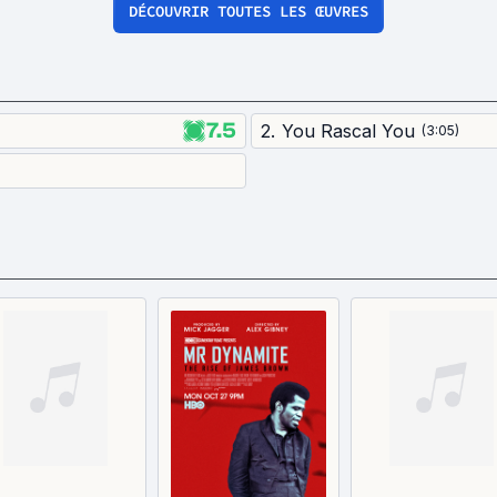
DÉCOUVRIR TOUTES LES ŒUVRES
7.5
2
.
You Rascal You
(
3:05
)