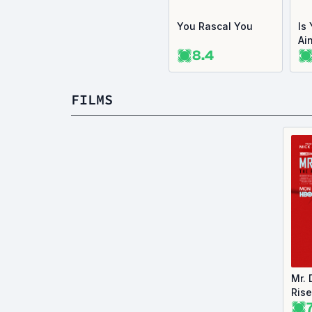
You Rascal You
Is 
Ai
8.4
FILMS
Mr. 
Ris
Bro