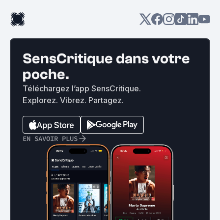
SensCritique dans votre
poche.
Téléchargez l’app SensCritique.
Explorez. Vibrez. Partagez.
EN SAVOIR PLUS