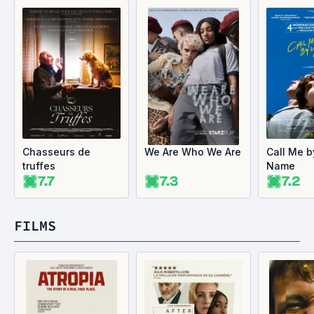
Chasseurs de
We Are Who We Are
Call Me b
truffes
Name
7.7
7.3
7.2
FILMS