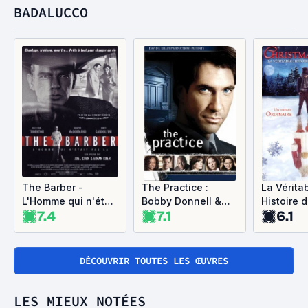
BADALUCCO
The Barber -
The Practice :
La Vérita
L'Homme qui n'était
Bobby Donnell &
Histoire 
7.4
7.1
6.1
pas là
Associés
Noël
DÉCOUVRIR TOUTES LES ŒUVRES
LES MIEUX NOTÉES