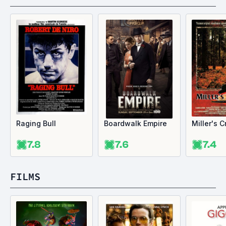
Raging Bull
Boardwalk Empire
Miller's 
7.8
7.6
7.4
FILMS