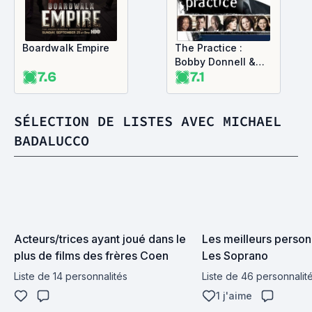
Boardwalk Empire
The Practice :
Bobby Donnell &
7.6
7.1
Associés
SÉLECTION DE LISTES AVEC MICHAEL
BADALUCCO
Acteurs/trices ayant joué dans le 
Les meilleurs person
plus de films des frères Coen
Les Soprano
Liste de 14 personnalités
Liste de 46 personnalit
1 j'aime