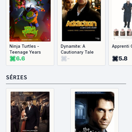
Ninja Turtles -
Dynamite: A
Apprenti 
Teenage Years
Cautionary Tale
6.6
-
5.8
SÉRIES