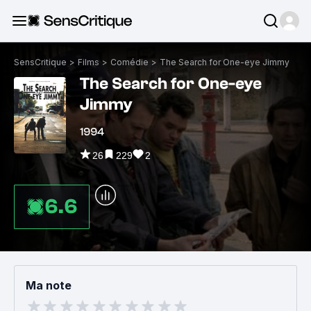
SensCritique
>
Films
>
Comédie
>
The Search for One-eye Jimmy
The Search for One-eye
Jimmy
1994
26
229
2
6.6
Ma note