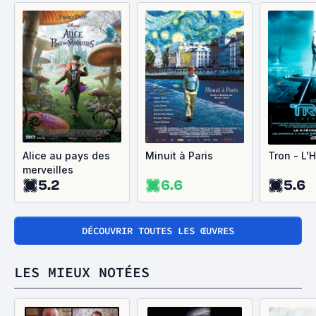
Alice au pays des
Minuit à Paris
Tron - L'
merveilles
5.2
6.6
5.6
DÉCOUVRIR TOUTES LES ŒUVRES
LES MIEUX NOTÉES