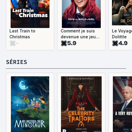
Last Train to
Comment je suis
Le Voyag
Christmas
devenue une jeune
Dolittle
-
5.9
4.9
femme influente
SÉRIES