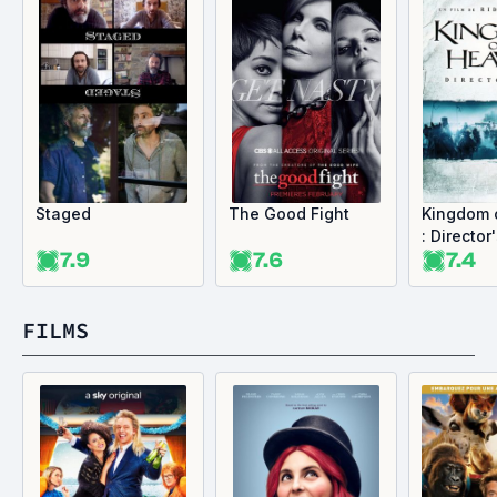
Staged
The Good Fight
Kingdom 
: Director
7.9
7.6
7.4
FILMS