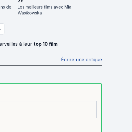
3
e
ons de
Les meilleurs films avec Mia
Wasikowska
S
rveilles à leur
top 10 film
Écrire une critique