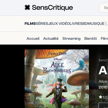
FILMS
SÉRIES
JEUX VIDÉO
LIVRES
BD
MUSIQUE
Accueil
Actualité
Streaming
Bientôt
Fil
SensCr
A
Alice
2010
57