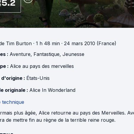
5.2
de
Tim Burton
· 1 h 48 min
· 24 mars 2010 (France)
es :
Aventure
,
Fantastique
,
Jeunesse
pe :
Alice au pays des merveilles
 d'origine :
États-Unis
e originale :
Alice In Wonderland
e technique
mais plus âgée, Alice retourne au pays des Merveilles. Avec
ra de mettre fin au règne de la terrible reine rouge.