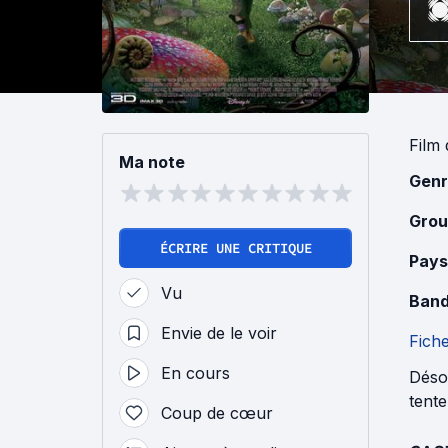
Film
Ma note
Genr
Grou
ÉCRIRE UNE CRITIQUE
Pays
Vu
Band
Envie de le voir
Fich
En cours
Désor
tente
Coup de cœur