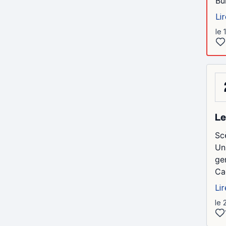
Bu
Lir
le 
Le
Sc
Un
ge
Ca
Lir
le 