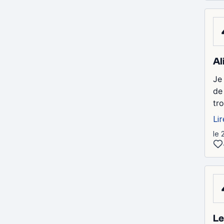
Al
Je
de
tr
Lir
le 
Le