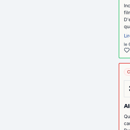
In
fil
D'
qu
Lir
le 
C
Al
Qu
ca