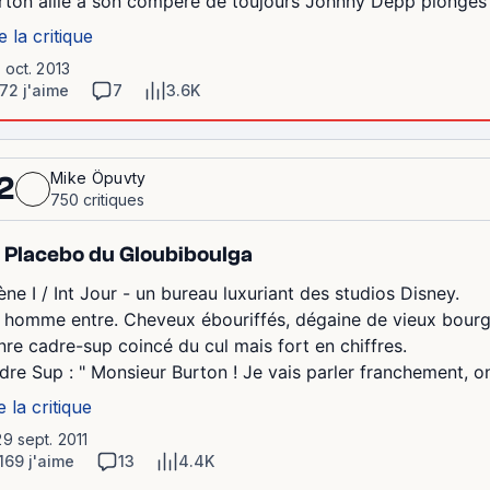
rton allié à son compère de toujours Johnny Depp plongés d
e la critique
1 oct. 2013
72 j'aime
7
3.6K
Mike Öpuvty
2
750 critiques
 Placebo du Gloubiboulga
ène I / Int Jour - un bureau luxuriant des studios Disney.
 homme entre. Cheveux ébouriffés, dégaine de vieux bourgeo
nre cadre-sup coincé du cul mais fort en chiffres.
dre Sup : " Monsieur Burton ! Je vais parler franchement, on
e la critique
29 sept. 2011
169 j'aime
13
4.4K