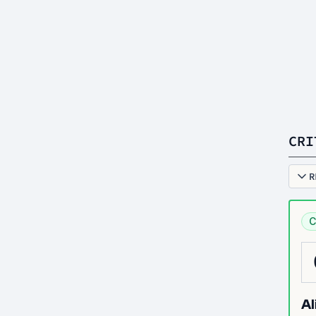
CRI
R
C
Al