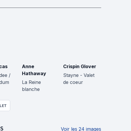
cas
Anne
Crispin Glover
Hathaway
dee /
Stayne - Valet
edum
La Reine
de coeur
blanche
LET
S
Voir les 24 images