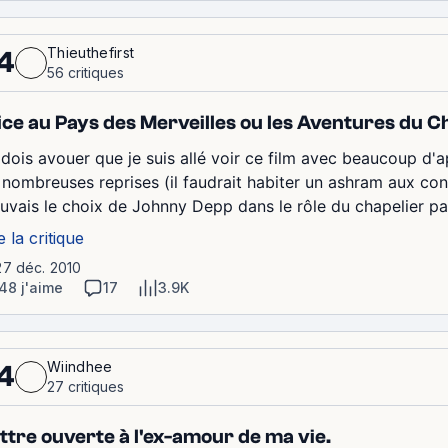
Thieuthefirst
4
56 critiques
ice au Pays des Merveilles ou les Aventures du C
 dois avouer que je suis allé voir ce film avec beaucoup d'ap
 nombreuses reprises (il faudrait habiter un ashram aux con
ouvais le choix de Johnny Depp dans le rôle du chapelier pa
e la critique
27 déc. 2010
48 j'aime
17
3.9K
Wiindhee
4
27 critiques
ttre ouverte à l'ex-amour de ma vie.