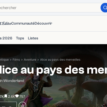
L'Édito
Communauté
Découvrir
ms 2026
Tops
Listes
itique
>
Films
>
Aventure
>
Alice au pays des merveilles
lice au pays des mer
 in Wonderland
.7K
2.6K
757