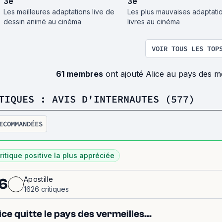
3
e
3
e
Les meilleures adaptations live de
Les plus mauvaises adaptati
dessin animé au cinéma
livres au cinéma
VOIR TOUS LES TOP
61 membres
ont ajouté Alice au pays des me
TIQUES : AVIS D'INTERNAUTES (577)
ECOMMANDÉES
ritique positive la plus appréciée
Apostille
6
1626 critiques
ice quitte le pays des vermeilles...