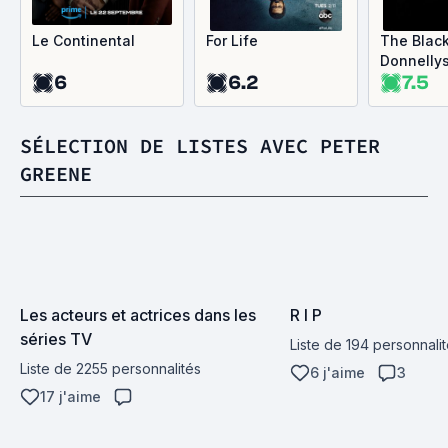
Le Continental
For Life
The Blac
Donnelly
6
6.2
7.5
SÉLECTION DE LISTES AVEC PETER
GREENE
Les acteurs et actrices dans les 
R I P
séries TV
Liste de 194 personnali
Liste de 2255 personnalités
6 j'aime
3
17 j'aime