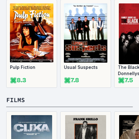
Pulp Fiction
Usual Suspects
The Blac
Donnelly
8.3
7.8
7.5
FILMS