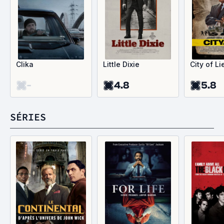
Clika
Little Dixie
City of Li
-
4.8
5.8
SÉRIES