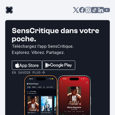
SensCritique dans votre
poche.
Téléchargez l’app SensCritique.
Explorez. Vibrez. Partagez.
EN SAVOIR PLUS