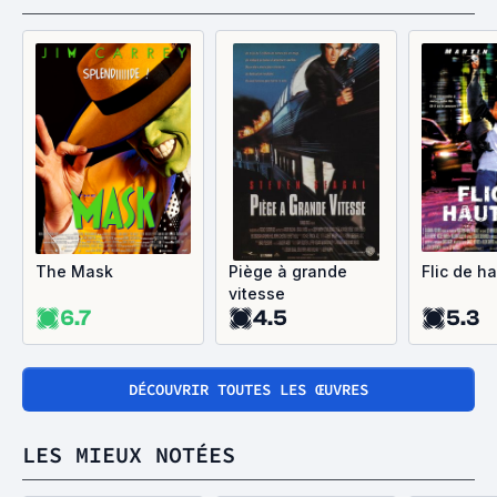
The Mask
Piège à grande
Flic de ha
vitesse
6.7
4.5
5.3
DÉCOUVRIR TOUTES LES ŒUVRES
LES MIEUX NOTÉES