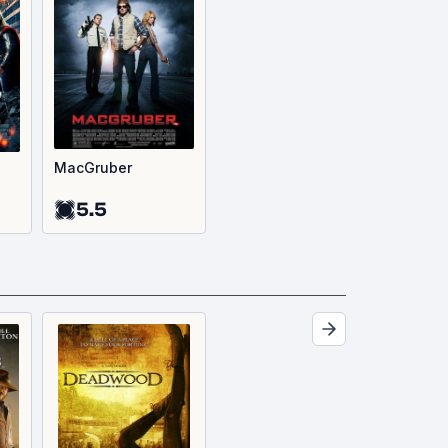
MacGruber
5.5