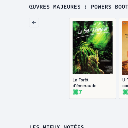
ŒUVRES MAJEURES : POWERS BOO
La Forêt
U-T
d'émeraude
co
7
LES MIEUX NOTÉES