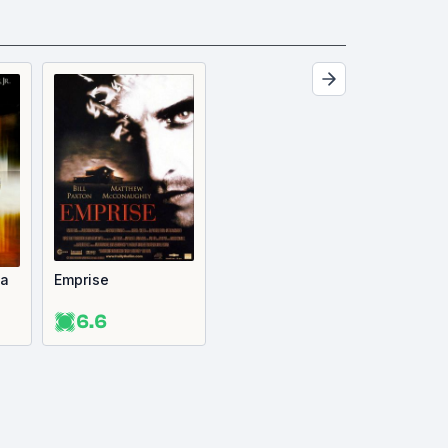
la
Emprise
6.6