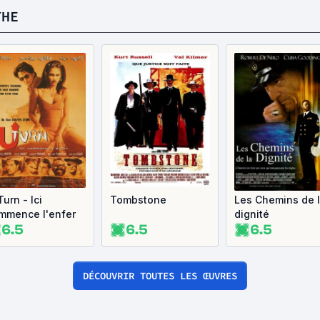
THE
urn - Ici
Tombstone
Les Chemins de 
mmence l'enfer
dignité
6.5
6.5
6.5
DÉCOUVRIR TOUTES LES ŒUVRES