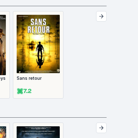
oys
Sans retour
7.2