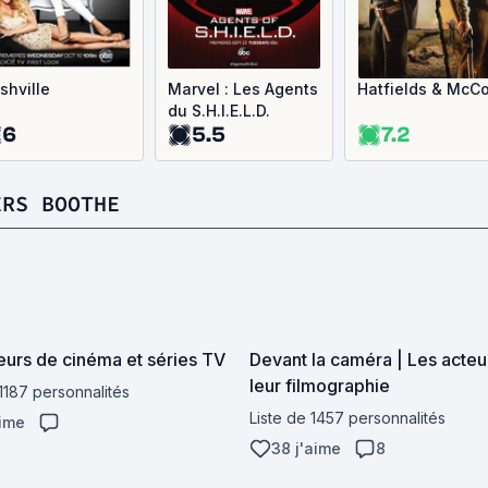
shville
Marvel : Les Agents
Hatfields & McC
du S.H.I.E.L.D.
6
5.5
7.2
ERS BOOTHE
eurs de cinéma et séries TV
Devant la caméra | Les acteu
leur filmographie
 1187 personnalités
Liste de 1457 personnalités
aime
38 j'aime
8