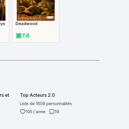
oys
Deadwood
7.6
rs et
Top Acteurs 2.0
Liste de 1609 personnalités
105 j'aime
19