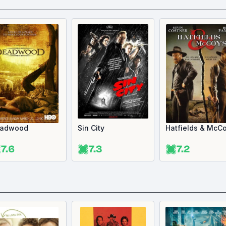
adwood
Sin City
Hatfields & McC
7.6
7.3
7.2