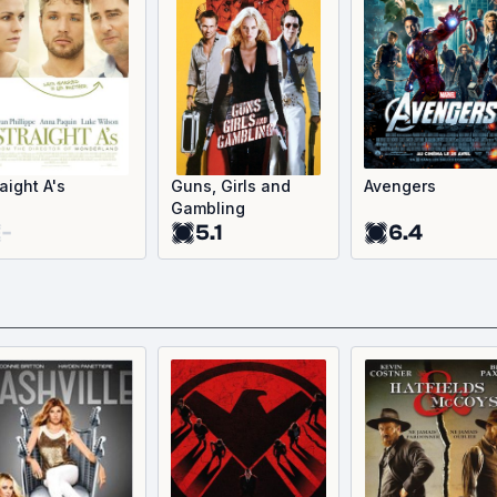
aight A's
Guns, Girls and
Avengers
Gambling
-
5.1
6.4