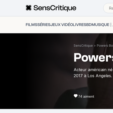
FILMS
SÉRIES
JEUX VIDÉO
LIVRES
BD
MUSIQUE
SensCritique
>
Powers Bo
Power
Acteur américain né 
2017 à Los Angeles.
74
aiment