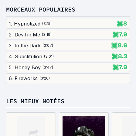
MORCEAUX POPULAIRES
8
1
.
Hypnotized
(
3:15
)
7.9
2
.
Devil in Me
(
3:19
)
8.6
3
.
In the Dark
(
3:07
)
8.3
4
.
Substitution
(
3:01
)
7.9
5
.
Honey Boy
(
3:47
)
6
.
Fireworks
(
3:20
)
LES MIEUX NOTÉES