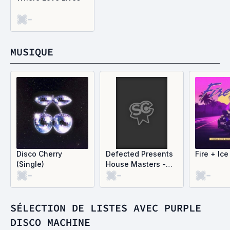
-
MUSIQUE
Disco Cherry
Defected Presents
Fire + Ice
(Single)
House Masters -
-
-
-
Purple Disco
Machine
SÉLECTION DE LISTES AVEC PURPLE
DISCO MACHINE