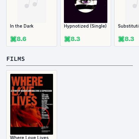
In the Dark
Hypnotized (Single)
Substitut
8.6
8.3
8.3
FILMS
Where Love Lives