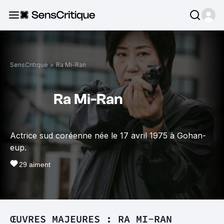
SensCritique
>
Ra Mi-Ran
Ra Mi-Ran
Actrice sud coréenne née le 17 avril 1975 à Gohan-
eup.
29
aiment
ŒUVRES MAJEURES : RA MI-RAN