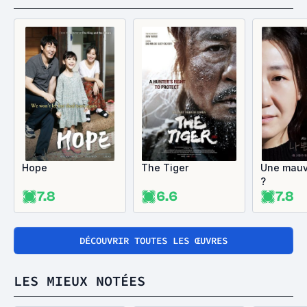
Hope
The Tiger
Une mauv
?
7.8
6.6
7.8
DÉCOUVRIR TOUTES LES ŒUVRES
LES MIEUX NOTÉES