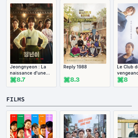
Jeongnyeon : La
Reply 1988
Le Club d
naissance d'une
vengean
8.7
8.3
8
étoile
FILMS