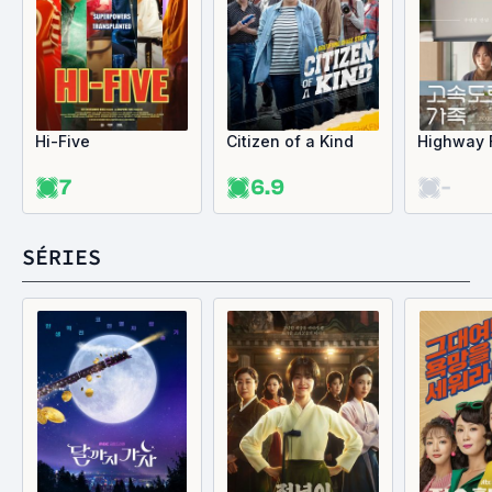
Hi-Five
Citizen of a Kind
Highway 
7
6.9
-
SÉRIES