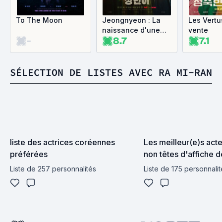
To The Moon
Jeongnyeon : La
Les Vertu
naissance d'une
vente
-
8.7
7.1
étoile
SÉLECTION DE LISTES AVEC RA MI-RAN
liste des actrices coréennes 
Les meilleur(e)s acte
préférées
non têtes d'affiche d
coréens
Liste de 257 personnalités
Liste de 175 personnalit