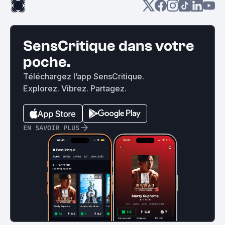
SensCritique dans votre
poche.
Téléchargez l’app SensCritique.
Explorez. Vibrez. Partagez.
EN SAVOIR PLUS