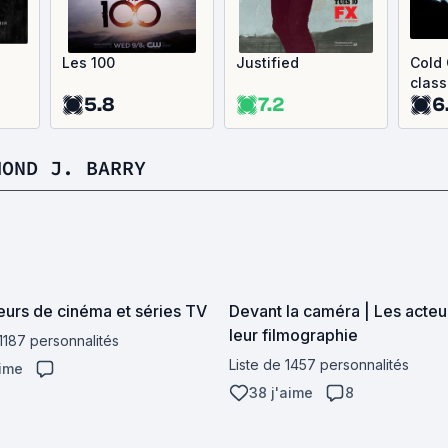
Les 100
Justified
Cold 
clas
5.8
7.2
6
MOND J. BARRY
eurs de cinéma et séries TV
Devant la caméra | Les acteu
leur filmographie
 1187 personnalités
Liste de 1457 personnalités
aime
38 j'aime
8