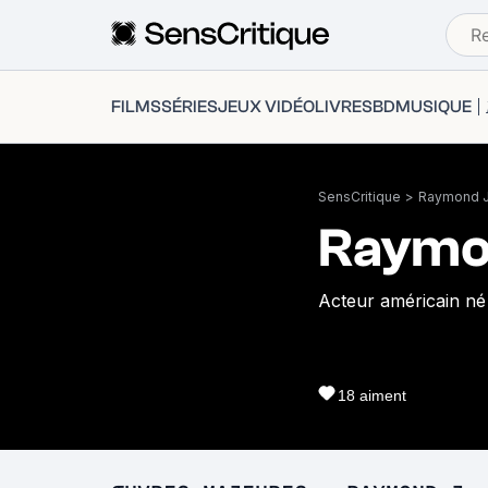
FILMS
SÉRIES
JEUX VIDÉO
LIVRES
BD
MUSIQUE
SensCritique
>
Raymond J.
Raymo
Acteur américain né
18
aiment