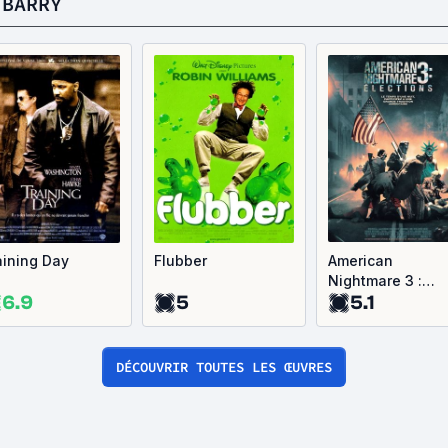
 BARRY
aining Day
Flubber
American
Nightmare 3 :
6.9
5
5.1
Élections
DÉCOUVRIR TOUTES LES ŒUVRES