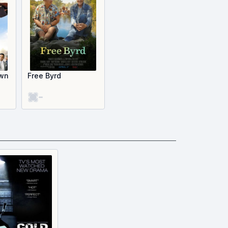
own
Free Byrd
-