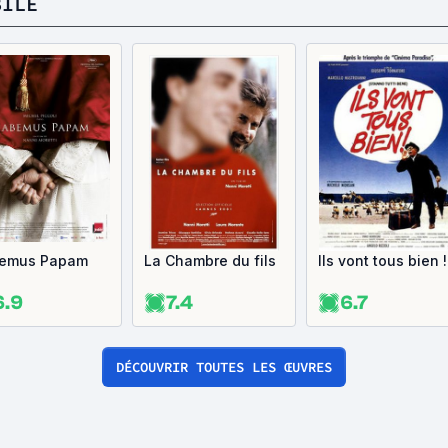
BILE
emus Papam
La Chambre du fils
Ils vont tous bien !
6.9
7.4
6.7
DÉCOUVRIR TOUTES LES ŒUVRES