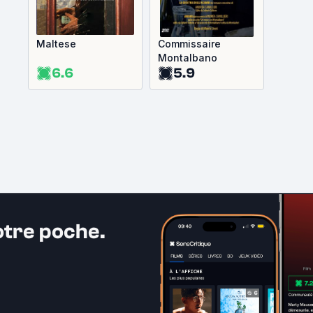
Maltese
Commissaire
Montalbano
6.6
5.9
otre poche.