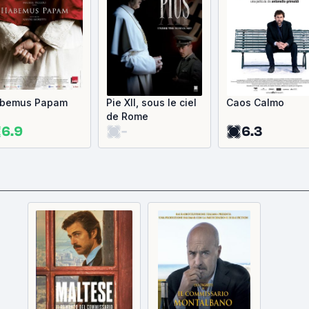
bemus Papam
Pie XII, sous le ciel
Caos Calmo
de Rome
6.9
-
6.3