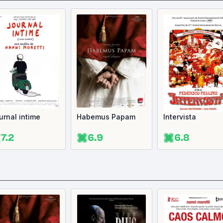
urnal intime
Habemus Papam
Intervista
7.2
6.9
6.8