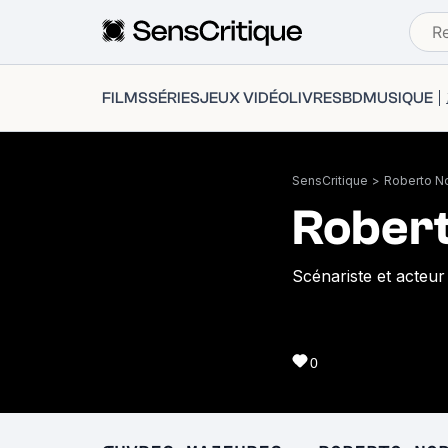
FILMS
SÉRIES
JEUX VIDÉO
LIVRES
BD
MUSIQUE
SensCritique
>
Roberto N
Robert
Scénariste et acteur
0