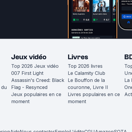
Jeux vidéo
Livres
B
Top 2026 Jeux vidéo
Top 2026 livres
To
007 First Light
Le Calamity Club
Une
Assassin's Creed: Black
Le Bouffon de la
La 
 du
Flag - Resynced
couronne, Livre II
One
Jeux populaires en ce
Livres populaires en ce
Act
moment
moment
nsion
Aide
Nous contacter
Emploi
L'édito
CGU
Amazon
SOTA