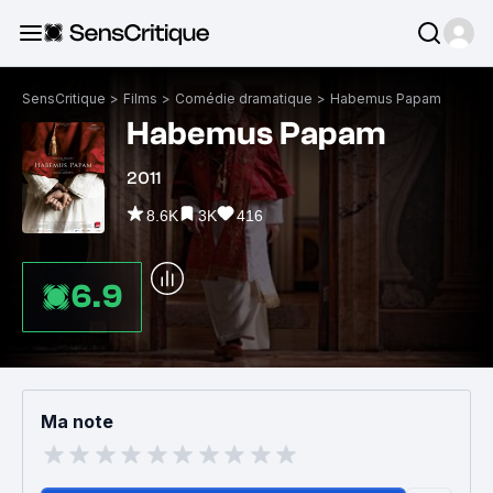
SensCritique
>
Films
>
Comédie dramatique
>
Habemus Papam
Habemus Papam
2011
8.6K
3K
416
6.9
Ma note