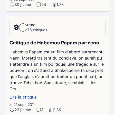
30 j'aime
24
1.7K
reno
9
76 critiques
Critique de Habemus Papam par reno
Habemus Papam est un film d'abord surprenant.
Nanni Moretti traitant du conclave, on aurait pu
s'attendre à un film politique, une tragédie sur le
pouvoir ; on s'attend à Shakespeare (à ceci prêt
que l'anglais n'aurait pu traiter du pontificat), on
trouve Tchekhov. Sans doute, semblait-il, les
Ors...
Lire la critique
le 21 sept. 2011
22 j'aime
3
1.3K