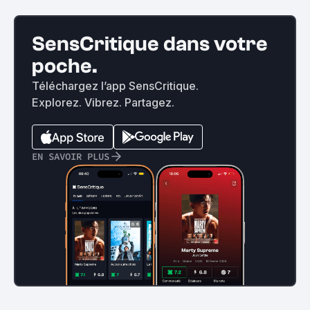
SensCritique dans votre
poche.
Téléchargez l’app SensCritique.
Explorez. Vibrez. Partagez.
EN SAVOIR PLUS