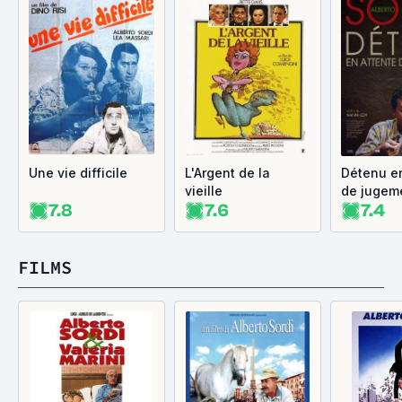
Une vie difficile
L'Argent de la
Détenu en
vieille
de jugem
7.8
7.6
7.4
FILMS