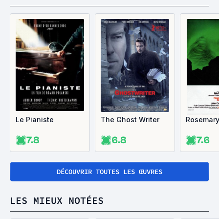
Le Pianiste
The Ghost Writer
Rosemary
7.8
6.8
7.6
DÉCOUVRIR TOUTES LES ŒUVRES
LES MIEUX NOTÉES