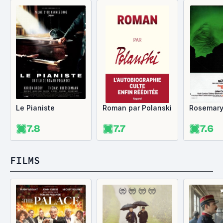
Le Pianiste
Roman par Polanski
Rosemary
7.8
7.7
7.6
FILMS