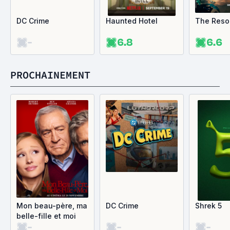
DC Crime
Haunted Hotel
The Reso
-
6.8
6.6
PROCHAINEMENT
Mon beau-père, ma
DC Crime
Shrek 5
belle-fille et moi
-
-
-