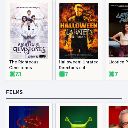
The Righteous
Halloween: Unrated
Licorice 
Gemstones
Director's cut
7.1
7
7
FILMS