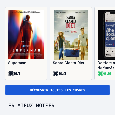
Superman
Santa Clarita Diet
Derrière 
de fumée
6.1
6.4
6.6
DÉCOUVRIR TOUTES LES ŒUVRES
LES MIEUX NOTÉES