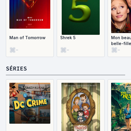
Man of Tomorrow
Shrek 5
Mon beau
belle-fill
-
-
-
SÉRIES