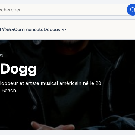
L'Édito
Communauté
Découvrir
gg
 Dogg
loppeur et artiste musical américain né le 20
 Beach.