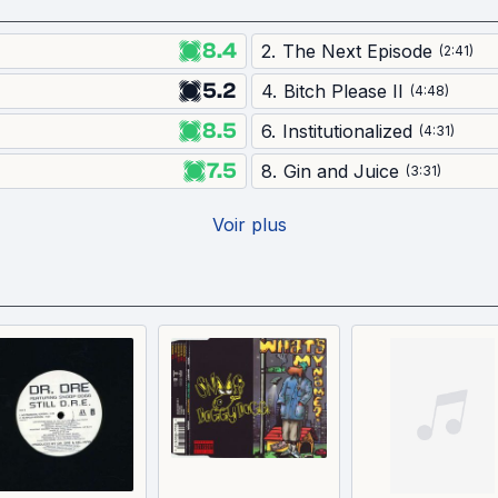
8.4
2
.
The Next Episode
(
2:41
)
5.2
4
.
Bitch Please II
(
4:48
)
8.5
6
.
Institutionalized
(
4:31
)
7.5
8
.
Gin and Juice
(
3:31
)
Voir plus