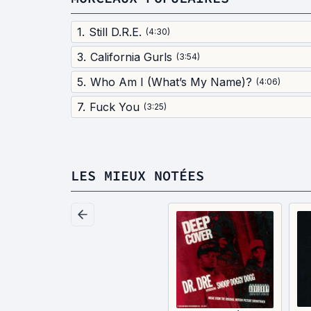
1
.
Still D.R.E.
(
4:30
)
3
.
California Gurls
(
3:54
)
5
.
Who Am I (What’s My Name)?
(
4:06
)
7
.
Fuck You
(
3:25
)
LES MIEUX NOTÉES