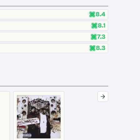
8.4
8.1
7.3
8.3