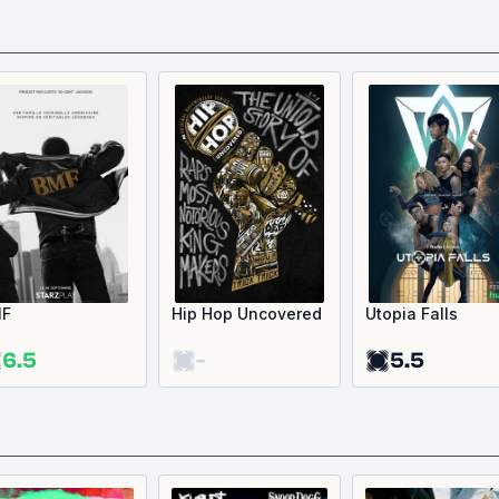
F
Hip Hop Uncovered
Utopia Falls
6.5
-
5.5