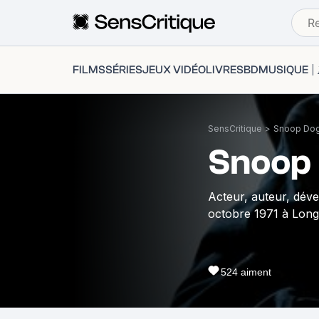
FILMS
SÉRIES
JEUX VIDÉO
LIVRES
BD
MUSIQUE
SensCritique
>
Snoop Do
Snoop
Acteur, auteur, déve
octobre 1971 à Long
524
aiment