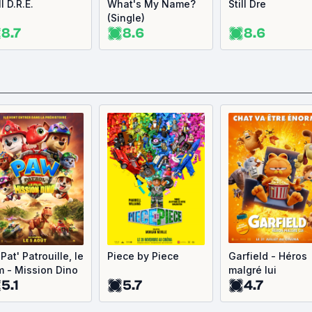
ll D.R.E.
What's My Name?
Still Dre
(Single)
8.7
8.6
8.6
Pat' Patrouille, le
Piece by Piece
Garfield - Héros
lm - Mission Dino
malgré lui
5.1
5.7
4.7