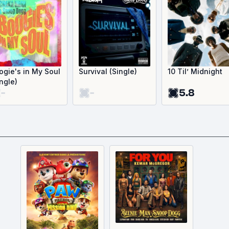
ogie's in My Soul
Survival (Single)
10 Til’ Midnight
ingle)
-
-
5.8