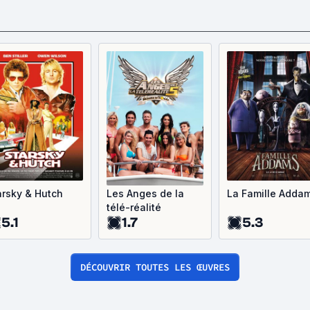
arsky & Hutch
Les Anges de la
La Famille Adda
télé-réalité
5.1
1.7
5.3
DÉCOUVRIR TOUTES LES ŒUVRES