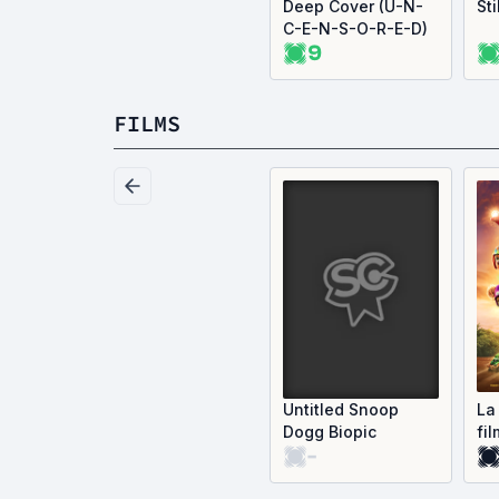
Deep Cover (U-N-
Sti
C-E-N-S-O-R-E-D)
9
FILMS
Untitled Snoop
La 
Dogg Biopic
fi
-