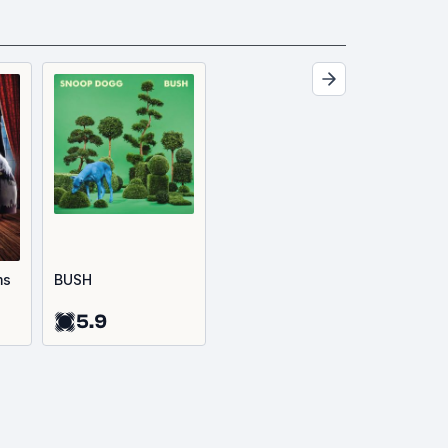
ms
BUSH
5.9