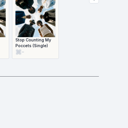
Stop Counting My
Poccets (Single)
-