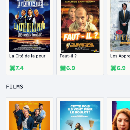
La Cité de la peur
Faut-il ?
Les Appre
7.4
6.9
6.9
FILMS