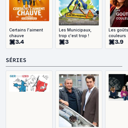
Certains l'aiment
Les Municipaux,
Les goûts
chauve
trop c'est trop !
couleurs
3.4
3
3.9
SÉRIES