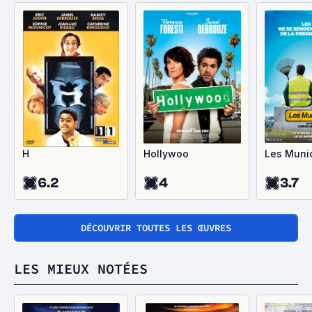
H
Hollywoo
Les Muni
6.2
4
3.7
DÉCOUVRIR TOUTES LES ŒUVRES
LES MIEUX NOTÉES