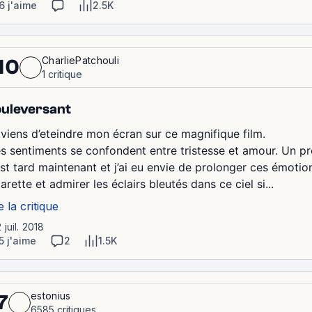
6 j'aime
2.5K
CharliePatchouli
10
1 critique
uleversant
 viens d’eteindre mon écran sur ce magnifique film.
s sentiments se confondent entre tristesse et amour. Un pr
 est tard maintenant et j’ai eu envie de prolonger ces émoti
arette et admirer les éclairs bleutés dans ce ciel si...
e la critique
2 juil. 2018
5 j'aime
2
1.5K
estonius
7
6585 critiques