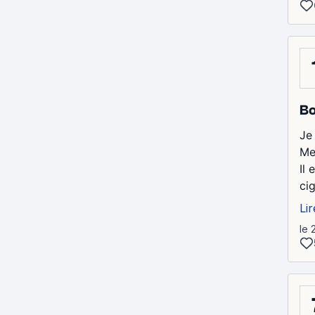
Bo
Je
Me
Il
cig
Lir
le 