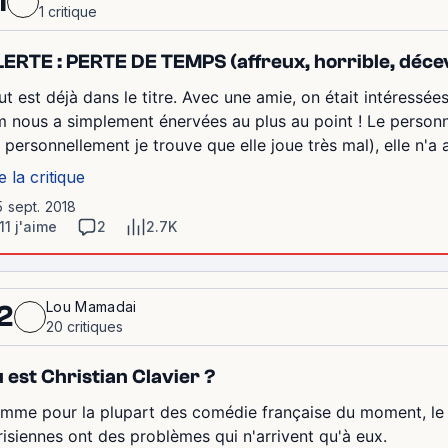
1
1 critique
ERTE : PERTE DE TEMPS (affreux, horrible, déceva
ut est déjà dans le titre. Avec une amie, on était intéressée
lm nous a simplement énervées au plus au point ! Le personnag
t personnellement je trouve que elle joue très mal), elle n'a
e la critique
5 sept. 2018
11 j'aime
2
2.7K
Lou Mamadai
2
20 critiques
 est Christian Clavier ?
mme pour la plupart des comédie française du moment, le ré
risiennes ont des problèmes qui n'arrivent qu'à eux.