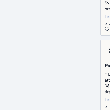
Sy
pr
Lir
le 
Pa
« L
at
Ré
tir
Lir
le 