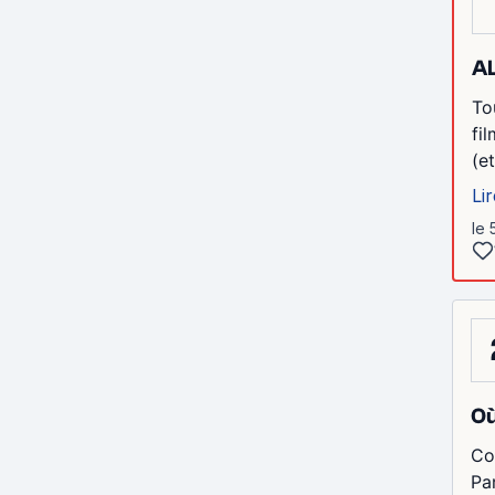
AL
To
fi
(e
Lir
le 
Où
Co
Pa