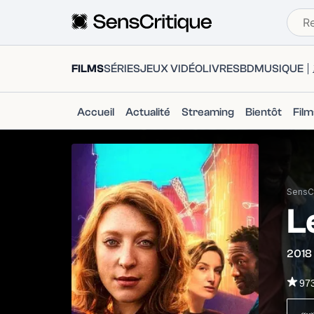
FILMS
SÉRIES
JEUX VIDÉO
LIVRES
BD
MUSIQUE
Accueil
Actualité
Streaming
Bientôt
Fil
SensCr
L
2018
97