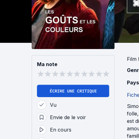
Film 
Ma note
Genr
Pays
ÉCRIRE UNE CRITIQUE
Fich
Vu
Simon
folle
Envie de le voir
est d
amour
En cours
famil