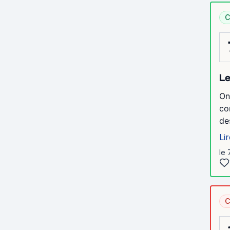
C
Le
On
co
de
Lir
le 
C