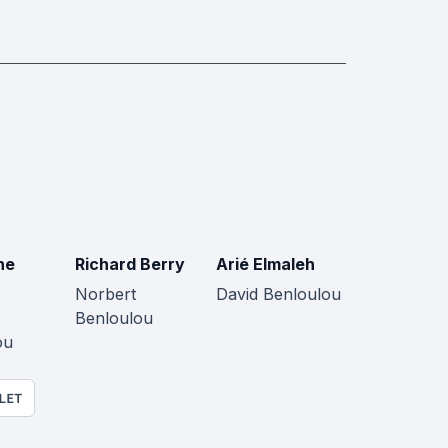
ne
Richard Berry
Arié Elmaleh
Norbert
David Benloulou
Benloulou
ou
LET