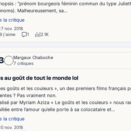
nopsis : "prénom bourgeois féminin commun du type Juliette"
énoms). Malheureusement, sa...
e la critique
27 nov. 2018
9 j'aime
1
2.1K
Margaux Chaboche
3
7 critiques
s au goût de tout le monde lol
es goûts et les couleurs », un des premiers films français pr
tentes ? Pas vraiment non.
alisé par Myriam Aziza « Le goûts et les couleurs » nous r
aillée entre l’amour qu’elle porte à sa colocataire et...
e la critique
30 nov. 2018