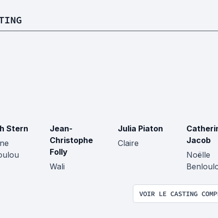
TING
h Stern
Jean-
Julia Piaton
Catheri
Christophe
Jacob
ne
Claire
Folly
oulou
Noëlle
Wali
Benloul
VOIR LE CASTING COMP