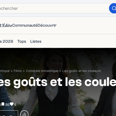
L'Édito
Communauté
Découvrir
ms 2026
Tops
Listes
itique
>
Films
>
Comédie romantique
>
Les goûts et les couleurs
es goûts et les coul
3
86
6