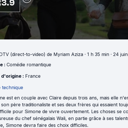
3.9
DTV (direct-to-video)
de
Myriam Aziza
· 1 h 35 min
· 24 jui
e :
Comédie romantique
 d'origine :
France
e technique
e est en couple avec Claire depuis trois ans, mais elle n'en
, son père traditionaliste et ses deux frères qui essaient to
ifficile pour Simone de vivre ouvertement. Les choses se 
euse du chef sénégalais Wali, en partie grâce à ses talents 
le, Simone devra faire des choix difficiles.