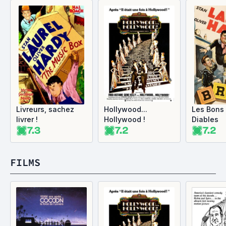
Livreurs, sachez
Hollywood...
Les Bons 
livrer !
Hollywood !
Diables
7.3
7.2
7.2
FILMS