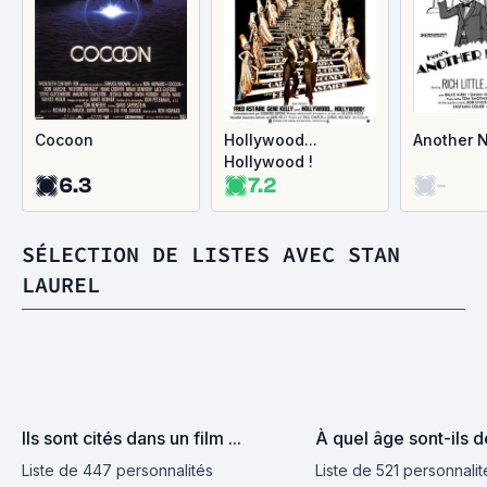
Cocoon
Hollywood...
Another 
Hollywood !
6.3
7.2
-
SÉLECTION DE LISTES AVEC STAN
LAUREL
Ils sont cités dans un film ...
À quel âge sont-ils 
Liste de 447 personnalités
Liste de 521 personnalit