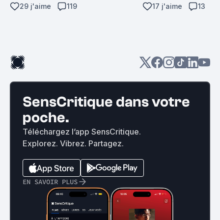
29 j'aime
119
17 j'aime
13
SensCritique dans votre
poche.
Téléchargez l’app SensCritique.
Explorez. Vibrez. Partagez.
EN SAVOIR PLUS