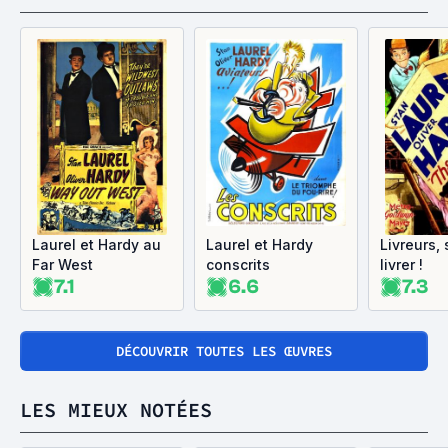
Laurel et Hardy au
Laurel et Hardy
Livreurs,
Far West
conscrits
livrer !
7.1
6.6
7.3
DÉCOUVRIR TOUTES LES ŒUVRES
LES MIEUX NOTÉES