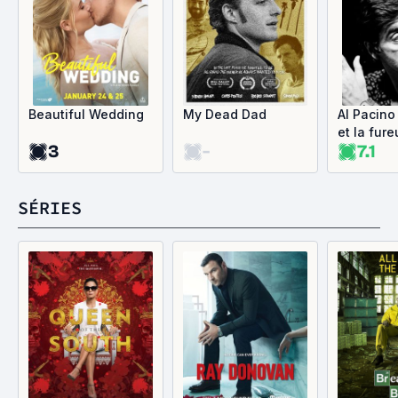
Beautiful Wedding
My Dead Dad
Al Pacino
et la fure
3
-
7.1
SÉRIES