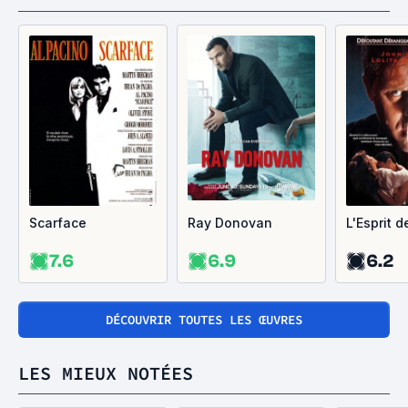
Scarface
Ray Donovan
L'Esprit d
7.6
6.9
6.2
DÉCOUVRIR TOUTES LES ŒUVRES
LES MIEUX NOTÉES