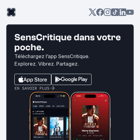
SensCritique dans votre
poche.
Téléchargez l’app SensCritique.
Explorez. Vibrez. Partagez.
EN SAVOIR PLUS