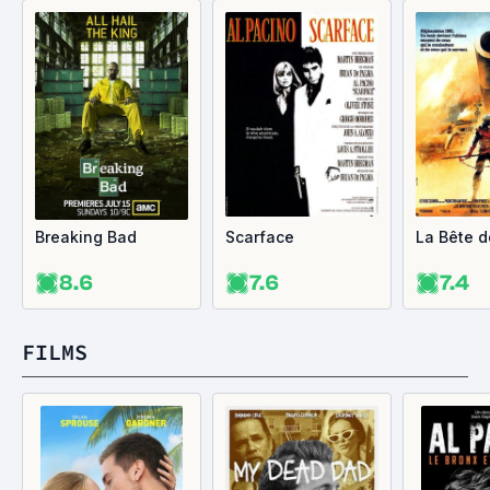
Breaking Bad
Scarface
La Bête d
8.6
7.6
7.4
FILMS