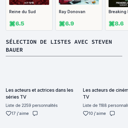
Reine du Sud
Ray Donovan
Breaking
6.5
6.9
8.6
SÉLECTION DE LISTES AVEC STEVEN
BAUER
Les acteurs et actrices dans les 
Les acteurs de cinéma
séries TV
TV
Liste de 2259 personnalités
Liste de 1188 personnali
17 j'aime
10 j'aime