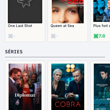
One Last Shot
Queen at Sea
Plus fort
-
-
7.6
SÉRIES