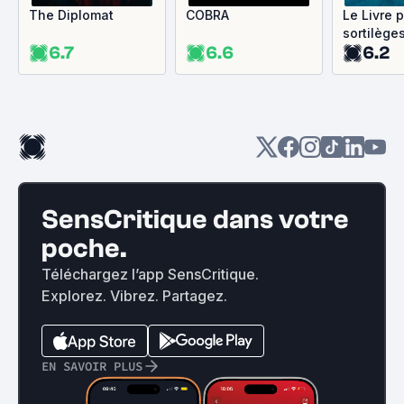
The Diplomat
COBRA
Le Livre 
sortilège
6.7
6.6
6.2
SensCritique dans votre
poche.
Téléchargez l’app SensCritique.
Explorez. Vibrez. Partagez.
EN SAVOIR PLUS