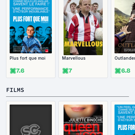
Plus fort que moi
Marvellous
Outlande
7.6
7
6.8
FILMS