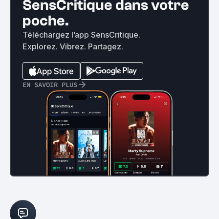
SensCritique dans votre
poche.
Téléchargez l’app SensCritique.
Explorez. Vibrez. Partagez.
EN SAVOIR PLUS