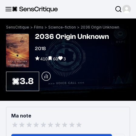
SensCritique
>
Films
>
Science-fiction
>
2036 Origin Unknown
2036 Origin Unknown
2018
410
60
3
3.8
Ma note