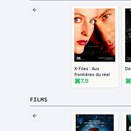
X-Files : Aux
De
frontières du réel
7.5
FILMS