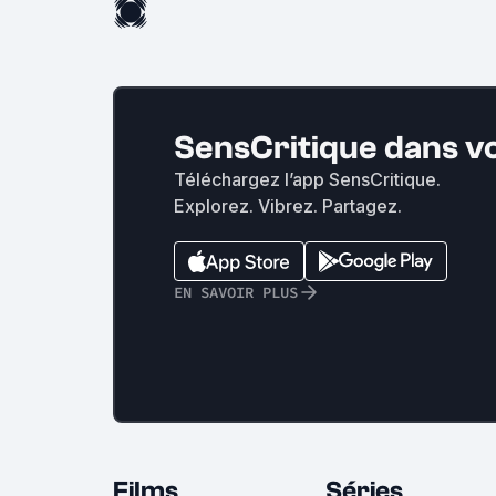
SensCritique dans v
Téléchargez l’app SensCritique.
Explorez. Vibrez. Partagez.
EN SAVOIR PLUS
Films
Séries