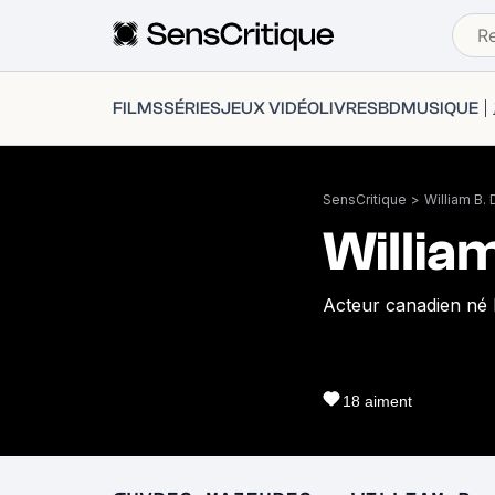
FILMS
SÉRIES
JEUX VIDÉO
LIVRES
BD
MUSIQUE
SensCritique
>
William B. 
Willia
Acteur canadien né l
18
aiment