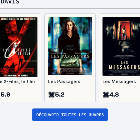
 DAVIS
 X-Files, le film
Les Passagers
Les Messagers
5.9
5.2
4.8
DÉCOUVRIR TOUTES LES ŒUVRES