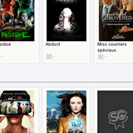
sidue
Abduct
Miss courriers
spéciaux
-
-
-