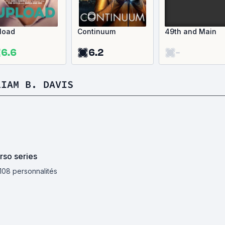
load
Continuum
49th and Main
6.6
6.2
-
LIAM B. DAVIS
rso series
 108 personnalités