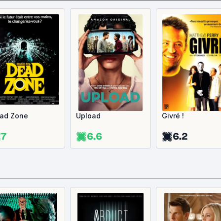
ad Zone
Upload
Givré !
7
6.6
6.2