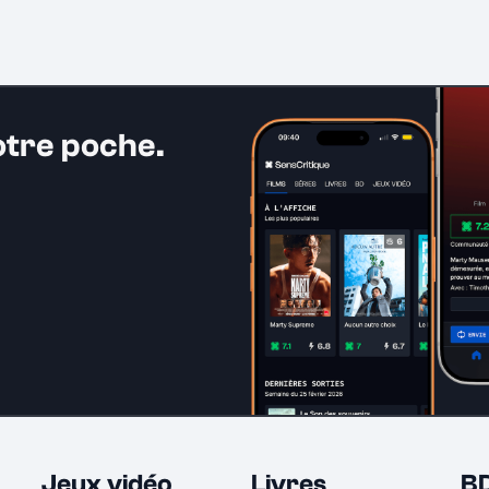
otre poche.
Jeux vidéo
Livres
B