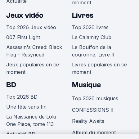
Actualité
moment
Jeux vidéo
Livres
Top 2026 Jeux vidéo
Top 2026 livres
007 First Light
Le Calamity Club
Assassin's Creed: Black
Le Bouffon de la
Flag - Resynced
couronne, Livre II
Jeux populaires en ce
Livres populaires en ce
moment
moment
BD
Musique
Top 2026 BD
Top 2026 musiques
Une fête sans fin
CONFESSIONS II
La Naissance de Loki -
Reality Awaits
One Piece, tome 113
Album du moment
Actualité BD