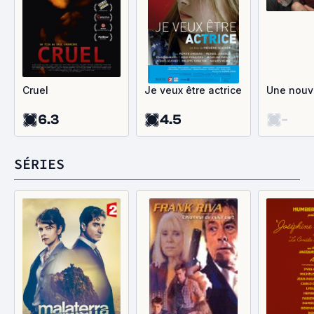
Cruel
Je veux être actrice
Une nouve
6.3
4.5
-
SÉRIES