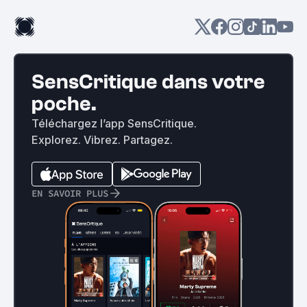
SensCritique dans votre
poche.
Téléchargez l’app SensCritique.
Explorez. Vibrez. Partagez.
EN SAVOIR PLUS