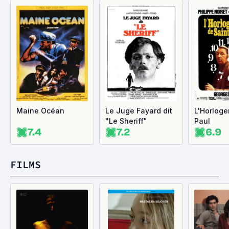
Maine Océan
Le Juge Fayard dit
L'Horloge
"Le Sheriff"
Paul
7.4
7.2
6.9
FILMS