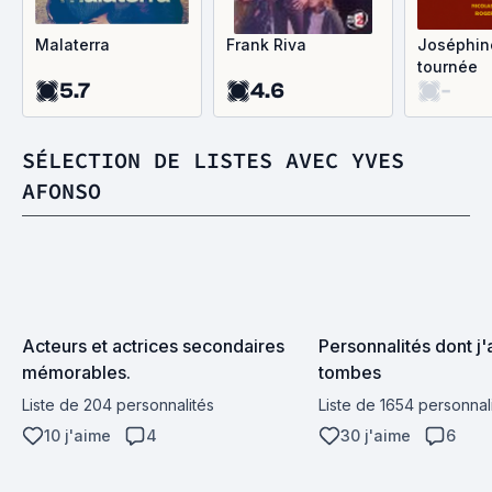
Malaterra
Frank Riva
Joséphin
tournée
5.7
4.6
-
SÉLECTION DE LISTES AVEC YVES
AFONSO
Acteurs et actrices secondaires 
Personnalités dont j'a
mémorables.
tombes
Liste de 204 personnalités
Liste de 1654 personnal
10 j'aime
4
30 j'aime
6