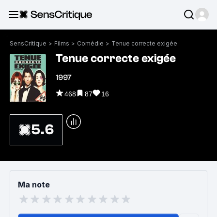
SensCritique
>
Films
>
Comédie
>
Tenue correcte exigée
Tenue correcte exigée
1997
468
87
16
5.6
Ma note