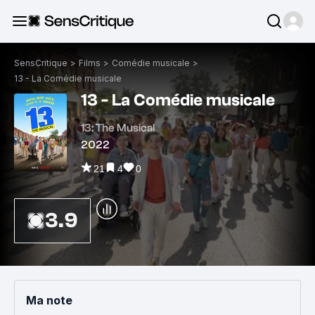
SensCritique
>
Films
>
Comédie musicale
>
13 - La Comédie musicale
13 - La Comédie musicale
13: The Musical
2022
21
4
0
3.9
Ma note