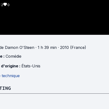
2
0
de
Damon O'Steen
· 1 h 39 min
· 2010 (France)
e :
Comédie
 d'origine :
États-Unis
e technique
TING