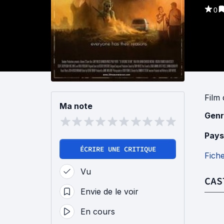
0
Film
Ma note
Genr
Pays
ÉCRIRE UNE CRITIQUE
Fich
Vu
CAS
Envie de le voir
En cours