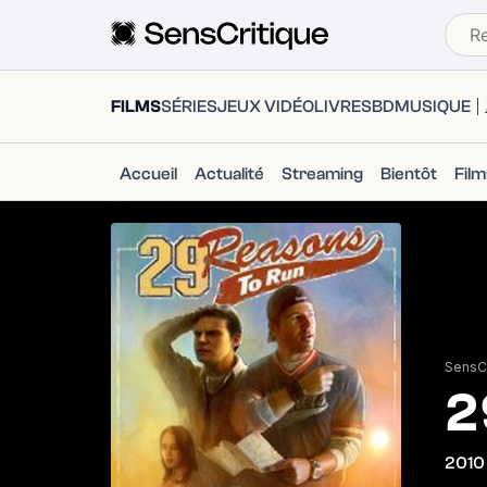
FILMS
SÉRIES
JEUX VIDÉO
LIVRES
BD
MUSIQUE
Accueil
Actualité
Streaming
Bientôt
Fil
SensCr
2
2010