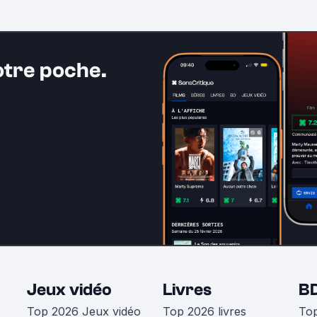
otre poche.
Jeux vidéo
Livres
B
Top 2026 Jeux vidéo
Top 2026 livres
To