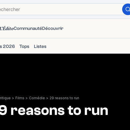
L'Édito
Communauté
Découvrir
ms 2026
Tops
Listes
itique
>
Films
>
Comédie
>
29 reasons to run
9 reasons to run