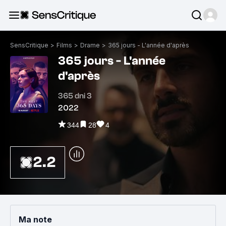
SensCritique
>
Films
>
Drame
>
365 jours - L'année d'après
365 jours - L'année
d'après
365 dni 3
2022
344
28
4
2.2
Ma note