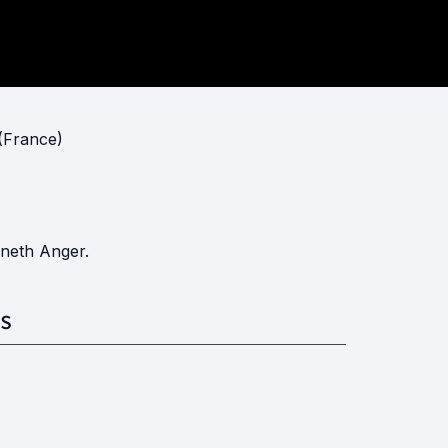
(France)
nneth Anger.
S