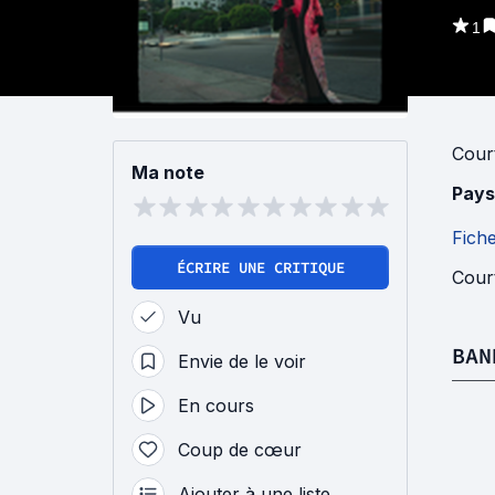
1
Cour
Ma note
Pays
Fich
ÉCRIRE UNE CRITIQUE
Court
Vu
BAN
Envie de le voir
En cours
Coup de cœur
Ajouter à une liste