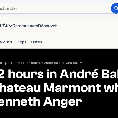
L'Édito
Communauté
Découvrir
ms 2026
Tops
Listes
itique
>
Films
>
72 hours in André Balazs’ Chateau Marmont with Kenneth Anger
2 hours in André Ba
hateau Marmont wi
enneth Anger