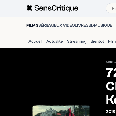
FILMS
SÉRIES
JEUX VIDÉO
LIVRES
BD
MUSIQUE
Accueil
Actualité
Streaming
Bientôt
Fil
SensCr
7
C
K
2018