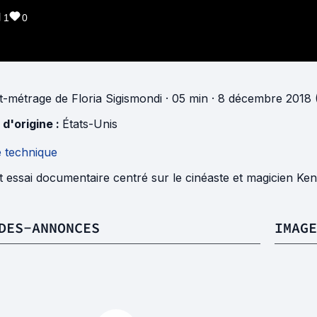
1
0
t-métrage
de
Floria Sigismondi
· 05 min
· 8 décembre 2018 
 d'origine :
États-Unis
e technique
 essai documentaire centré sur le cinéaste et magicien Ke
DES-ANNONCES
IMAGE