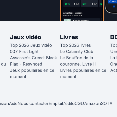
Jeux vidéo
Livres
B
Top 2026 Jeux vidéo
Top 2026 livres
To
007 First Light
Le Calamity Club
Une
Assassin's Creed: Black
Le Bouffon de la
La 
 du
Flag - Resynced
couronne, Livre II
One
Jeux populaires en ce
Livres populaires en ce
Act
moment
moment
nsion
Aide
Nous contacter
Emploi
L'édito
CGU
Amazon
SOTA