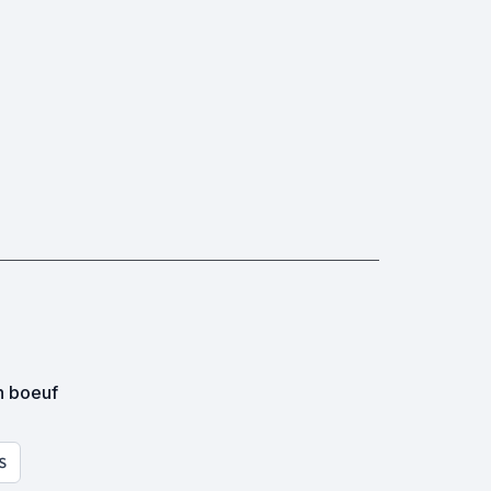
un boeuf
S