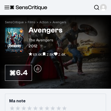
SensCritique
>
Films
>
Action
>
Avengers
Avengers
The Avengers
2012
69.4K
2.8K
2.4K
6.4
Ma note