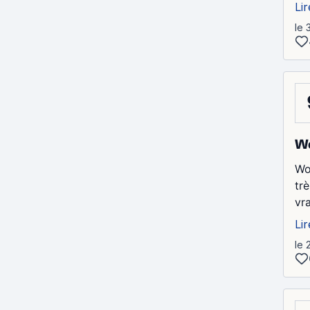
Lir
le 
We
Wow
tr
vr
Lir
le 