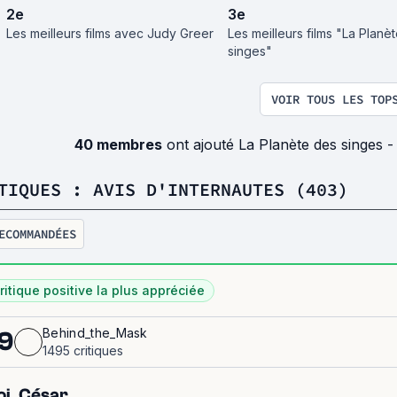
2
e
3
e
Les meilleurs films avec Judy Greer
Les meilleurs films "La Planè
singes"
VOIR TOUS LES TOP
40 membres
ont ajouté La Planète des singes 
TIQUES : AVIS D'INTERNAUTES (403)
ECOMMANDÉES
ritique positive la plus appréciée
Behind_the_Mask
9
1495 critiques
i, César.