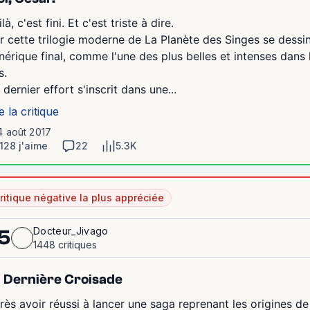
là, c'est fini. Et c'est triste à dire.
r cette trilogie moderne de La Planète des Singes se dessin
nérique final, comme l'une des plus belles et intenses dans 
s.
 dernier effort s'inscrit dans une...
e la critique
4 août 2017
128 j'aime
22
5.3K
ritique négative la plus appréciée
Docteur_Jivago
5
1448 critiques
 Dernière Croisade
rès avoir réussi à lancer une saga reprenant les origines de