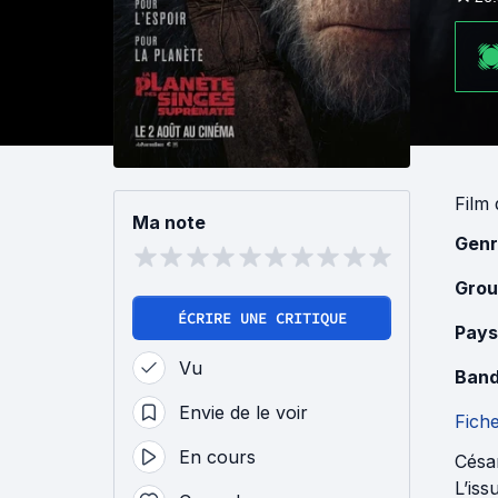
Film
Ma note
Genr
Grou
ÉCRIRE UNE CRITIQUE
Pays
Vu
Band
Envie de le voir
Fich
En cours
César
L’iss