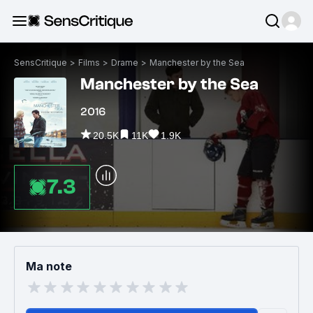
SensCritique
>
Films
>
Drame
>
Manchester by the Sea
Manchester by the Sea
2016
20.5K
11K
1.9K
7.3
Ma note