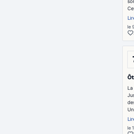
so
Cet
Lir
le 
Ôt
La
Ju
de
Un
Lir
le 