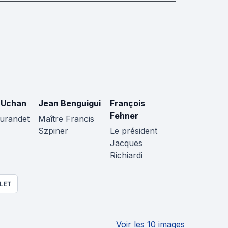
e Uchan
Jean Benguigui
François
Fehner
Durandet
Maître Francis
Szpiner
Le président
Jacques
Richiardi
LET
Voir les 10 images