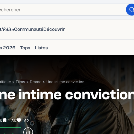
L'Édito
Communauté
Découvrir
ms 2026
Tops
Listes
itique
>
Films
>
Drame
>
Une intime conviction
ne intime convictio
7K
1.8K
162