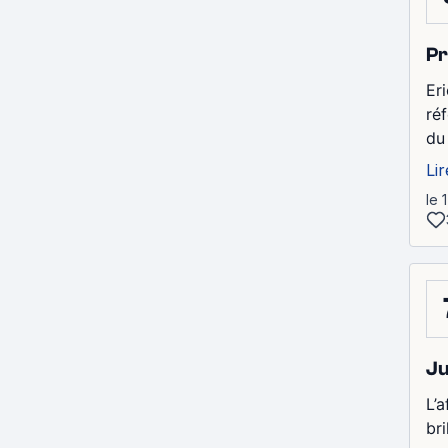
Pr
Er
ré
du 
Lir
le 
Ju
L’a
br