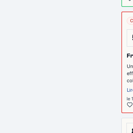
C
Fr
Un
ef
co
Lir
le 