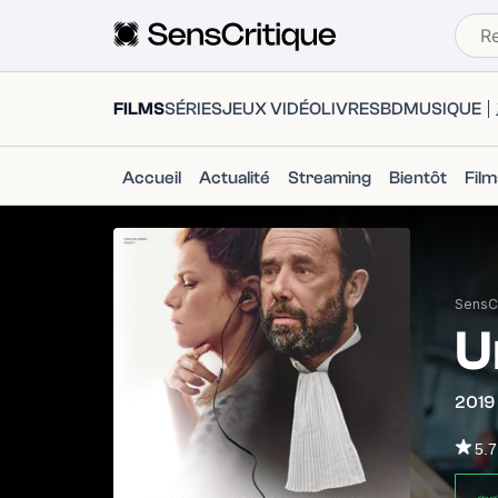
FILMS
SÉRIES
JEUX VIDÉO
LIVRES
BD
MUSIQUE
Accueil
Actualité
Streaming
Bientôt
Fil
SensCr
U
2019
5.