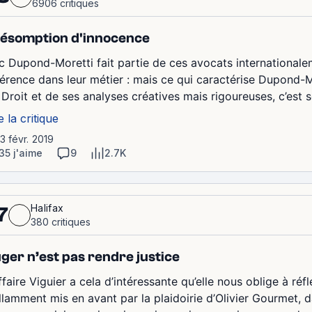
6906 critiques
ésomption d'innocence
ic Dupond-Moretti fait partie de ces avocats internationale
férence dans leur métier : mais ce qui caractérise Dupond-M
Droit et de ses analyses créatives mais rigoureuses, c’est son
e la critique
13 févr. 2019
35 j'aime
9
2.7K
Halifax
7
380 critiques
ger n’est pas rendre justice
ffaire Viguier a cela d’intéressante qu’elle nous oblige à réfl
illamment mis en avant par la plaidoirie d’Olivier Gourmet, 