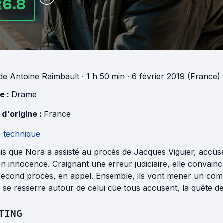
6.8
de
Antoine Raimbault
· 1 h 50 min
· 6 février 2019 (France)
e :
Drame
 d'origine :
France
e technique
is que Nora a assisté au procès de Jacques Viguier, accus
n innocence. Craignant une erreur judiciaire, elle convain
econd procès, en appel. Ensemble, ils vont mener un comba
u se resserre autour de celui que tous accusent, la quête de
TING