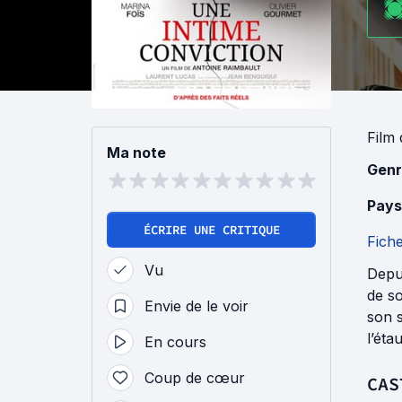
Film
Ma note
Genr
Pays
ÉCRIRE UNE CRITIQUE
Fich
Vu
Depu
de so
Envie de le voir
son s
l’éta
En cours
Coup de cœur
CAS