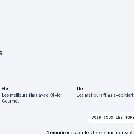
S
6
e
9
e
Les meilleurs films avec Olivier
Les meilleurs films avec Mari
Gourmet
VOIR TOUS LES TOP
1 membre
a ajouté Une intime convict