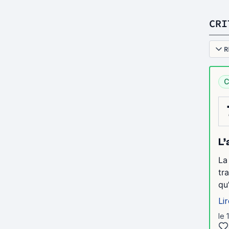
CRI
R
C
L’
La
tr
qu’
Lir
le 