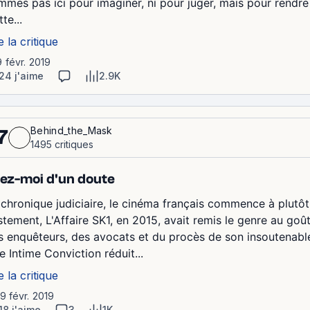
mmes pas ici pour imaginer, ni pour juger, mais pour rendre 
te...
e la critique
9 févr. 2019
24 j'aime
2.9K
Behind_the_Mask
7
1495 critiques
ez-moi d'un doute
 chronique judiciaire, le cinéma français commence à plutôt 
stement, L'Affaire SK1, en 2015, avait remis le genre au goû
s enquêteurs, des avocats et du procès de son insoutenable
e Intime Conviction réduit...
e la critique
19 févr. 2019
18 j'aime
3
1K