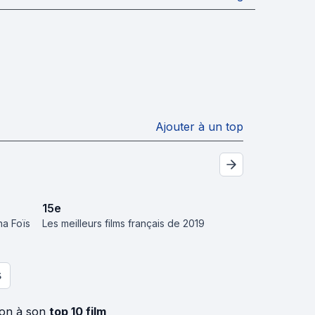
Ajouter à un top
15
e
na Foïs
Les meilleurs films français de 2019
S
ion à son
top 10 film