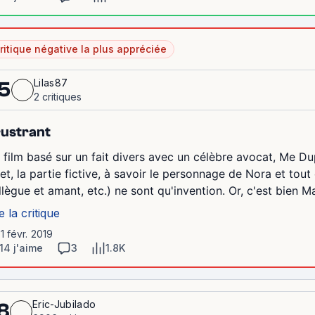
ritique négative la plus appréciée
Lilas87
5
2 critiques
ustrant
 film basé sur un fait divers avec un célèbre avocat, Me Dup
fet, la partie fictive, à savoir le personnage de Nora et tout c
llègue et amant, etc.) ne sont qu'invention. Or, c'est bien Mar
e la critique
11 févr. 2019
14 j'aime
3
1.8K
Eric-Jubilado
8