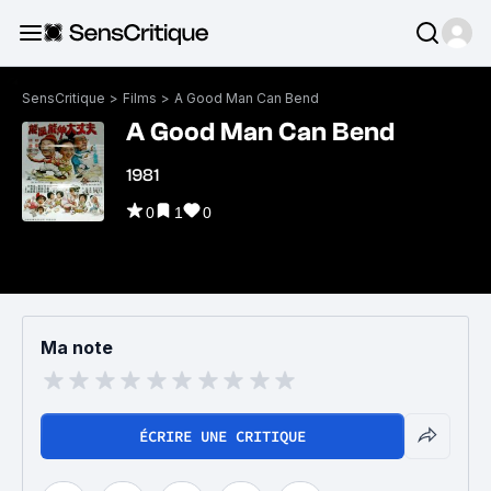
SensCritique
>
Films
>
A Good Man Can Bend
A Good Man Can Bend
1981
0
1
0
Ma note
ÉCRIRE UNE CRITIQUE