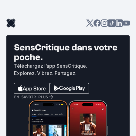
SensCritique dans votre
poche.
Téléchargez l’app SensCritique.
Explorez. Vibrez. Partagez.
EN SAVOIR PLUS