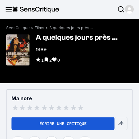
SensCritique
>
Films
>
A quelques jours près ...
A quelques jours près ...
1969
1
2
0
Ma note
ÉCRIRE UNE CRITIQUE