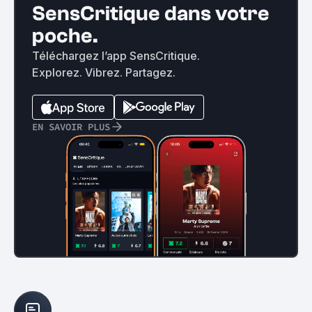
SensCritique dans votre
poche.
Téléchargez l’app SensCritique.
Explorez. Vibrez. Partagez.
EN SAVOIR PLUS