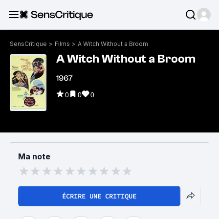
SensCritique
>
Films
>
A Witch Without a Broom
A Witch Without a Broom
1967
0
0
0
Ma note
ÉCRIRE UNE CRITIQUE