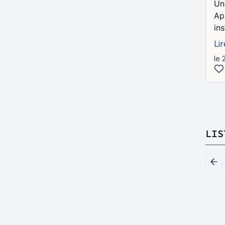
Un
Ap
in
Lir
le 
LIS