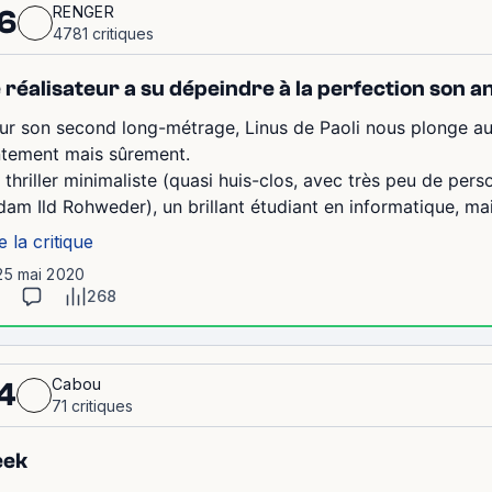
RENGER
6
4781 critiques
 réalisateur a su dépeindre à la perfection son a
ur son second long-métrage, Linus de Paoli nous plonge au cœ
ntement mais sûrement.
 thriller minimaliste (quasi huis-clos, avec très peu de pers
dam Ild Rohweder), un brillant étudiant en informatique, mais
e la critique
25 mai 2020
268
Cabou
4
71 critiques
eek