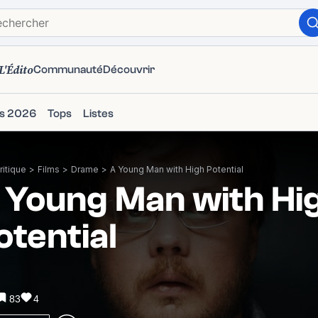
L'Édito
Communauté
Découvrir
ms 2026
Tops
Listes
itique
>
Films
>
Drame
>
A Young Man with High Potential
 Young Man with Hi
otential
83
4