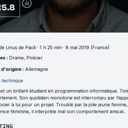
5.8
de
Linus de Paoli
· 1 h 25 min
· 8 mai 2019 (France)
es :
Drame
,
Policier
 d'origine :
Allemagne
e technique
est un brillant étudiant en programmation informatique. Timi
rtement. Son quotidien monotone est interrompu par l’appa
ocier à lui pour un projet. Troublé par la jolie jeune femme,
nce féminine, il interprète mal son comportement amical.
TING