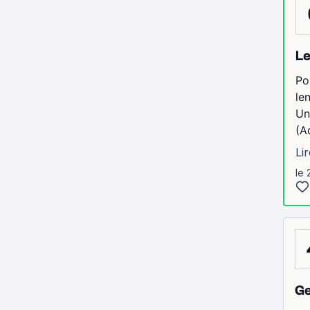
Le
Po
le
Un
(A
Lir
le 
G