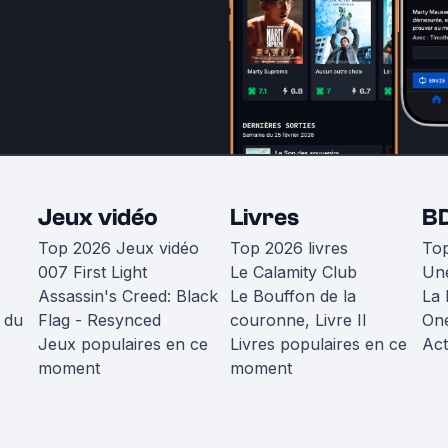
Jeux vidéo
Livres
B
Top 2026 Jeux vidéo
Top 2026 livres
To
007 First Light
Le Calamity Club
Une
Assassin's Creed: Black
Le Bouffon de la
La 
 du
Flag - Resynced
couronne, Livre II
One
Jeux populaires en ce
Livres populaires en ce
Act
moment
moment