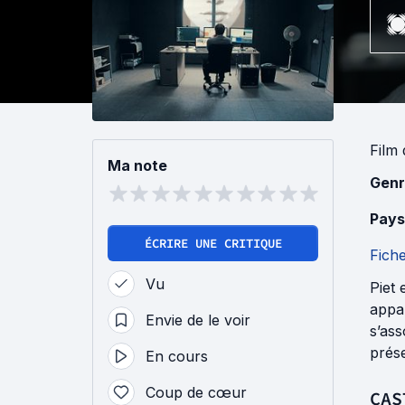
Film
Ma note
Genr
Pays
ÉCRIRE UNE CRITIQUE
Fich
Vu
Piet 
appa
Envie de le voir
s’ass
prése
En cours
Coup de cœur
CAS