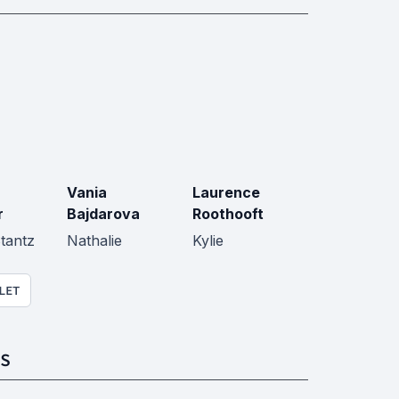
a
Vania
Laurence
r
Bajdarova
Roothooft
tantz
Nathalie
Kylie
LET
S