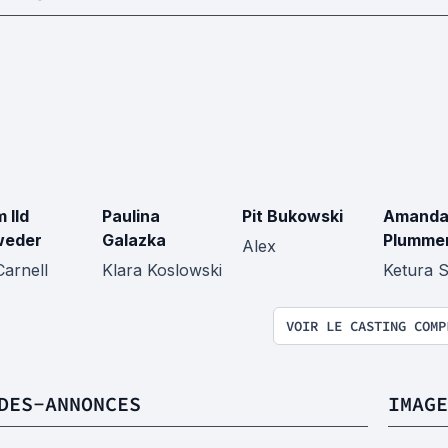
 Ild
Paulina
Pit Bukowski
Amand
weder
Galazka
Plumme
Alex
Carnell
Klara Koslowski
Ketura S
VOIR LE CASTING COMP
DES-ANNONCES
IMAGE