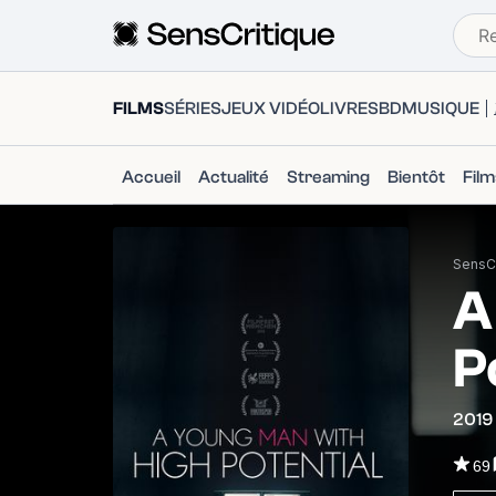
FILMS
SÉRIES
JEUX VIDÉO
LIVRES
BD
MUSIQUE
Accueil
Actualité
Streaming
Bientôt
Fil
SensCr
A
P
2019
69