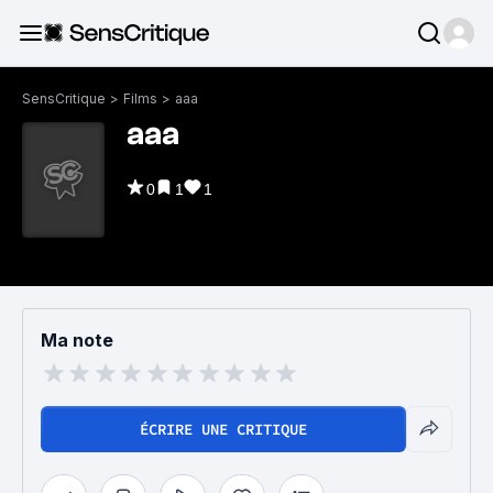
SensCritique
>
Films
>
aaa
aaa
0
1
1
Ma note
ÉCRIRE UNE CRITIQUE