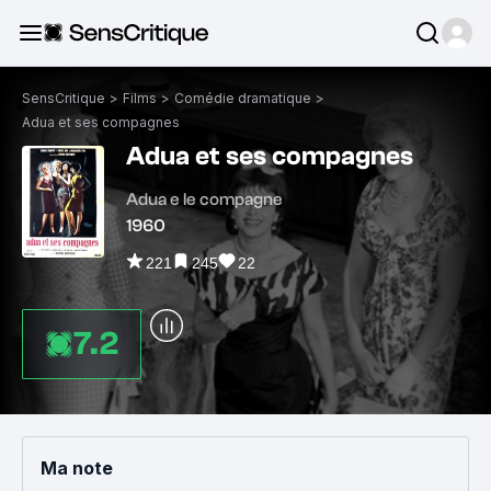
SensCritique
>
Films
>
Comédie dramatique
>
Adua et ses compagnes
Adua et ses compagnes
Adua e le compagne
1960
221
245
22
7.2
Ma note