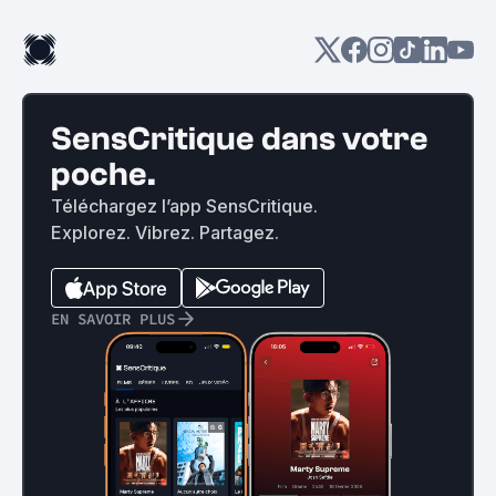
SensCritique dans votre
poche.
Téléchargez l’app SensCritique.
Explorez. Vibrez. Partagez.
EN SAVOIR PLUS