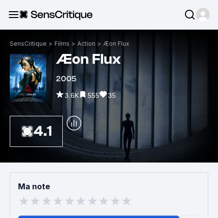
SensCritique
>
Films
>
Action
>
Æon Flux
Æon Flux
2005
3.6K
555
35
4.1
Ma note